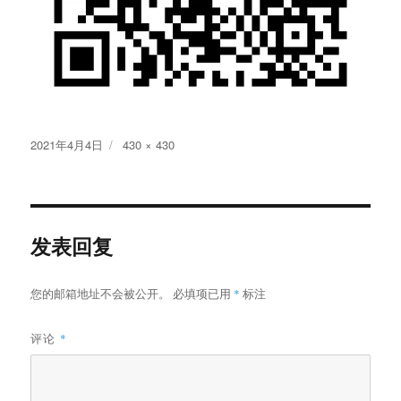
发
原
2021年4月4日
430 × 430
布
始
于
尺
寸
发表回复
您的邮箱地址不会被公开。
必填项已用
*
标注
评论
*