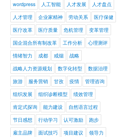
wordpress
人工智能
人才发展
人才盘点
人才管理
企业家精神
劳动关系
医疗保健
医疗改革
医疗质量
危机管理
变革管理
国企混合所有制改革
工作分析
心理测评
情绪智力
成都
戒烟
战略
战略人力资源规划
数字化转型
数据治理
旅游
服务营销
甘孜
疫情
管理咨询
组织发展
组织诊断模型
绩效管理
肯定式探询
能力建设
自然语言过程
节日感想
行动学习
认可激励
跑步
雇主品牌
面试技巧
项目建议
领导力