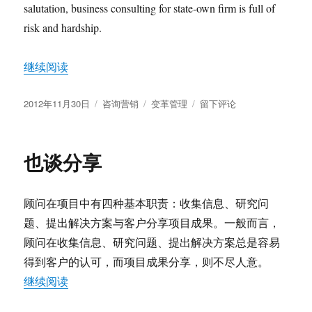
salutation, business consulting for state-own firm is full of
risk and hardship.
“How to ran consulting service for state-own enterprise
继续阅读
发
分
标
于
2012年11月30日
咨询营销
变革管理
留下评论
布
类
签
How
于
to
ran
也谈分享
consulting
service
for
顾问在项目中有四种基本职责：收集信息、研究问
state-
own
题、提出解决方案与客户分享项目成果。一般而言，
enterprise
顾问在收集信息、研究问题、提出解决方案总是容易
in
得到客户的认可，而项目成果分享，则不尽人意。
China
“也谈分享”
继续阅读