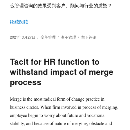
么管理咨询的效果受到客户、顾问与行业的质疑？
“为什么传统管理咨询不能解决企业的深层次问题”
继续阅读
发
分
标
于
2021年3月27日
变革管理
变革管理
留下评论
布
类
签
为
于
什
么
Tacit for HR function to
传
统
withstand impact of merge
管
process
理
咨
询
不
Merge is the most radical form of change practice in
能
business circles. When firm involved in process of merging,
解
employee begin to worry about future and vocational
决
企
stability, and because of nature of merging, obstacle and
业