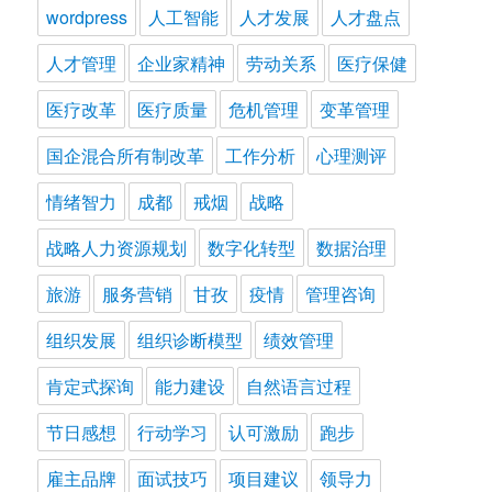
wordpress
人工智能
人才发展
人才盘点
人才管理
企业家精神
劳动关系
医疗保健
医疗改革
医疗质量
危机管理
变革管理
国企混合所有制改革
工作分析
心理测评
情绪智力
成都
戒烟
战略
战略人力资源规划
数字化转型
数据治理
旅游
服务营销
甘孜
疫情
管理咨询
组织发展
组织诊断模型
绩效管理
肯定式探询
能力建设
自然语言过程
节日感想
行动学习
认可激励
跑步
雇主品牌
面试技巧
项目建议
领导力