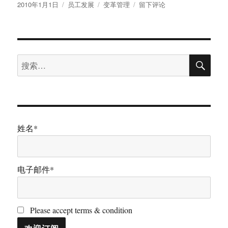
发
分
标
于
2010年1月1日
员工发展
变革管理
留下评论
布
类
签
也
于
谈
分
享
搜
搜
索
索：
姓名*
电子邮件*
Please accept terms & condition