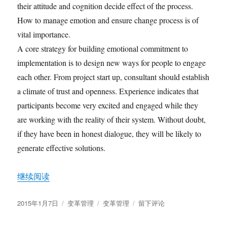
their attitude and cognition decide effect of the process.
How to manage emotion and ensure change process is of
vital importance.
A core strategy for building emotional commitment to
implementation is to design new ways for people to engage
each other. From project start up, consultant should establish
a climate of trust and openness. Experience indicates that
participants become very excited and engaged while they
are working with the reality of their system. Without doubt,
if they have been in honest dialogue, they will be likely to
generate effective solutions.
“Emotional Aspect of Change Management”
继续阅读
发
分
标
于
2015年1月7日
变革管理
变革管理
留下评论
布
类
签
Emotional
于
Aspect