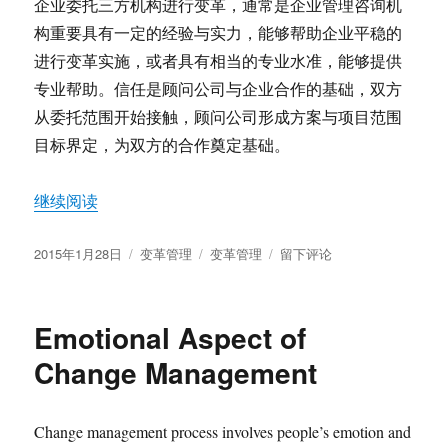
企业委托三方机构进行变革，通常是企业管理咨询机
构重要具有一定的经验与实力，能够帮助企业平稳的
进行变革实施，或者具有相当的专业水准，能够提供
专业帮助。信任是顾问公司与企业合作的基础，双方
从委托范围开始接触，顾问公司形成方案与项目范围
目标界定，为双方的合作奠定基础。
“也谈变革管理”
继续阅读
发
分
标
于
2015年1月28日
变革管理
变革管理
留下评论
布
类
签
也
于
谈
变
Emotional Aspect of
革
管
Change Management
理
Change management process involves people’s emotion and