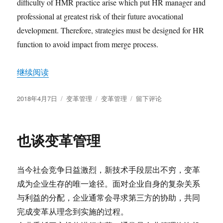
difficulty of HMR practice arise which put HR manager and
的
professional at greatest risk of their future avocational
深
层
development. Therefore, strategies must be designed for HR
次
function to avoid impact from merge process.
问
题
“Tacit for HR function to withstand impact of merge pr
继续阅读
发
分
标
于
2018年4月7日
变革管理
变革管理
留下评论
布
类
签
Tacit
于
for
HR
也谈变革管理
function
to
withstand
当今社会竞争日益激烈，新技术手段层出不穷，变革
impact
of
成为企业生存的唯一途径。面对企业自身的复杂关系
merge
与利益的分配，企业通常会寻求第三方的协助，共同
process
完成变革从理念到实施的过程。