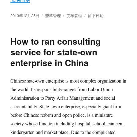
发
分
标
于
2013年12月25日
变革管理
变革管理
留下评论
布
类
签
Change
于
Management
Practice
How to ran consulting
in
China
service for state-own
an
enterprise in China
overview
Chinese sate-own enterprise is most complex organization in
the world. Its responsibility ranges from Labor Union
Administration to Party Affair Management and social
accountability. State- own enterprise, especially giant firm,
before Chinese reform and open police, is a miniature
society whose function including hospital, school, canteen,
kindergarten and market place. Due to the complicated