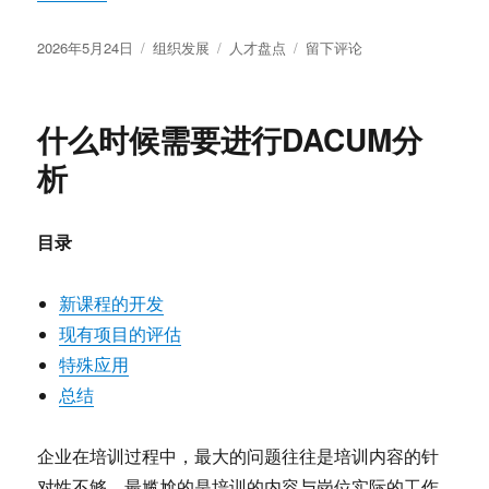
发
分
标
于
2026年5月24日
组织发展
人才盘点
留下评论
布
类
签
人
于
才
盘
什么时候需要进行DACUM分
点
要
析
盘
什
么
目录
新课程的开发
现有项目的评估
特殊应用
总结
企业在培训过程中，最大的问题往往是培训内容的针
对性不够，最尴尬的是培训的内容与岗位实际的工作