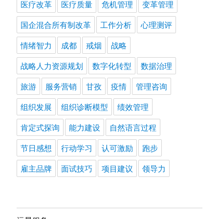
医疗改革
医疗质量
危机管理
变革管理
国企混合所有制改革
工作分析
心理测评
情绪智力
成都
戒烟
战略
战略人力资源规划
数字化转型
数据治理
旅游
服务营销
甘孜
疫情
管理咨询
组织发展
组织诊断模型
绩效管理
肯定式探询
能力建设
自然语言过程
节日感想
行动学习
认可激励
跑步
雇主品牌
面试技巧
项目建议
领导力