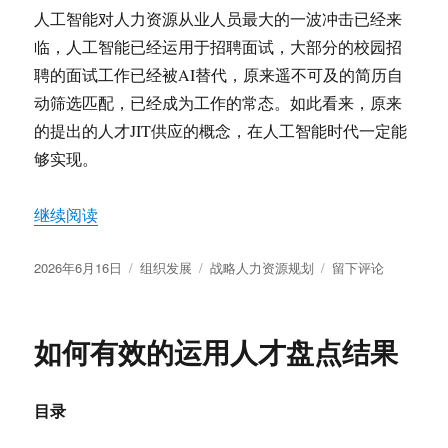
人工智能对人力资源从业人员最大的一波冲击已经来
临，人工智能已经运用于招聘面试，大部分的校园招
聘的面试工作已经被AI替代，原来遥不可及的简历自
动筛选匹配，已经成为工作的常态。如此看来，原来
的提出的人才JIT供应的概念，在人工智能时代一定能
够实现。
“人工智能时代的人才供应链”
继续阅读
发
分
标
于
2026年6月16日
组织发展
战略人力资源规划
留下评论
布
类
签
人
于
工
智
如何有效的运用人才盘点结果
能
时
代
目录
的
人