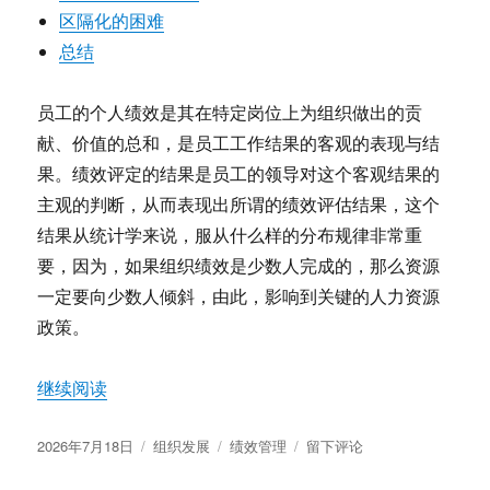
区隔化的困难
总结
员工的个人绩效是其在特定岗位上为组织做出的贡
献、价值的总和，是员工工作结果的客观的表现与结
果。绩效评定的结果是员工的领导对这个客观结果的
主观的判断，从而表现出所谓的绩效评估结果，这个
结果从统计学来说，服从什么样的分布规律非常重
要，因为，如果组织绩效是少数人完成的，那么资源
一定要向少数人倾斜，由此，影响到关键的人力资源
政策。
“员工个人绩效对人力资源政策的影响”
继续阅读
发
分
标
于
2026年7月18日
组织发展
绩效管理
留下评论
布
类
签
员