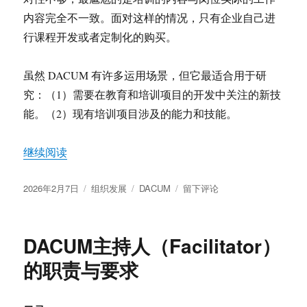
内容完全不一致。面对这样的情况，只有企业自己进
行课程开发或者定制化的购买。
虽然 DACUM 有许多运用场景，但它最适合用于研
究：（1）需要在教育和培训项目的开发中关注的新技
能。（2）现有培训项目涉及的能力和技能。
“什么时候需要进行DACUM分析”
继续阅读
发
分
标
于
2026年2月7日
组织发展
DACUM
留下评论
布
类
签
什
于
么
时
DACUM主持人（Facilitator）
候
需
的职责与要求
要
进
行