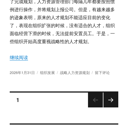
了完成规划，人力资源管理部门每隔几年都要按照惯
例进行操作，并将规划上报公司。但是，有越来越多
的迹象表明，原来的人才规划不能适应目前的变化
了，表现在组织扩张的时候，没有适合的人才，组织
面临经营下滑的时候，无法提前安置员工。于是，一
些组织开始高度重视战略性的人才规划。
“战略性人才规划的重要性”
继续阅读
发
分
标
于
2026年1月31日
组织发展
战略人力资源规划
留下评论
布
类
签
战
于
略
性
文
人
页
1
才
规
下一
章
划
页
的
分
重