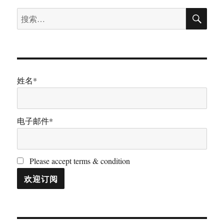
要
搜
搜
页
性
索
索：
姓名*
电子邮件*
Please accept terms & condition