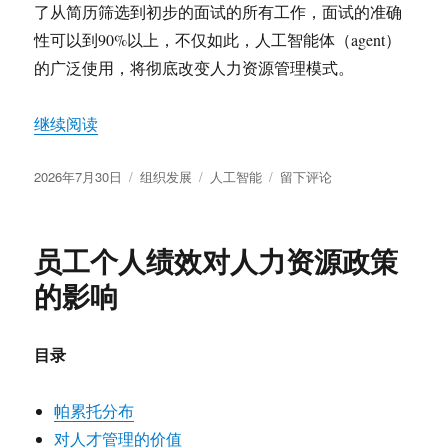
了从简历筛选到初步的面试的所有工作，面试的准确
性可以到90%以上，不仅如此，人工智能体（agent）
的广泛使用，将彻底改变人力资源管理模式。
“AI对人力资源管理的冲击”
继续阅读
发
分
标
于
2026年7月30日
组织发展
人工智能
留下评论
布
类
签
AI
于
对
人
员工个人绩效对人力资源政策
力
资
的影响
源
管
理
目录
的
冲
击
帕累托分布
对人才管理的价值