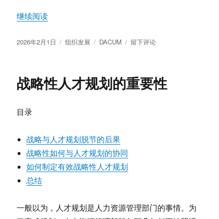
“DACUM课程开发的概述”
继续阅读
发
分
标
于
2026年2月1日
组织发展
DACUM
留下评论
布
类
签
DACUM
于
课
程
战略性人才规划的重要性
开
发
的
目录
概
述
战略与人才规划脱节的后果
战略性如何与人才规划的协同
如何制定有效战略性人才规划
总结
一般以为，人才规划是人力资源管理部门的事情。为