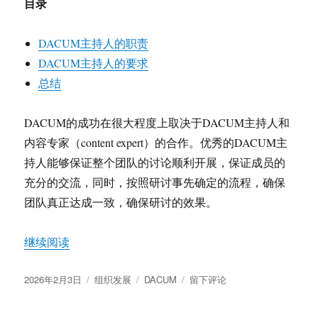
目录
DACUM
分
析
DACUM主持人的职责
DACUM主持人的要求
总结
DACUM的成功在很大程度上取决于DACUM主持人和
内容专家（content expert）的合作。优秀的DACUM主
持人能够保证整个团队的讨论顺利开展，保证成员的
充分的交流，同时，按照研讨事先确定的流程，确保
团队真正达成一致，确保研讨的效果。
“DACUM主持人（Facilitator）的职责与要求”
继续阅读
发
分
标
于
2026年2月3日
组织发展
DACUM
留下评论
布
类
签
DACUM
于
主