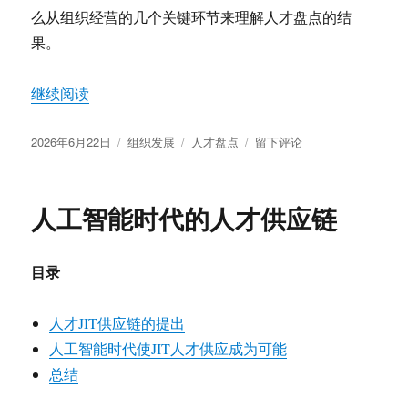
么从组织经营的几个关键环节来理解人才盘点的结
果。
“如何理解人才盘点的结果”
继续阅读
发
分
标
于
2026年6月22日
组织发展
人才盘点
留下评论
布
类
签
如
于
何
理
人工智能时代的人才供应链
解
人
才
目录
盘
点
的
人才JIT供应链的提出
结
人工智能时代使JIT人才供应成为可能
果
总结