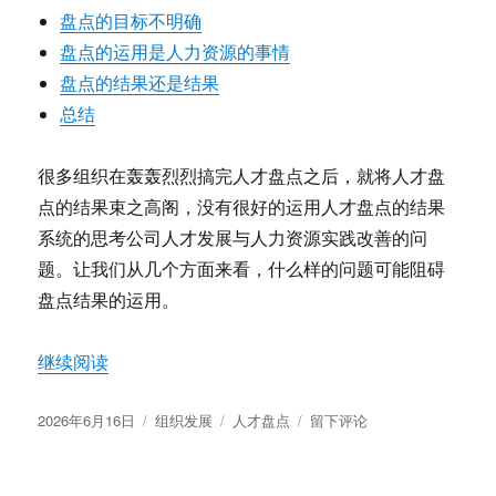
才
盘点的目标不明确
供
盘点的运用是人力资源的事情
应
链
盘点的结果还是结果
总结
很多组织在轰轰烈烈搞完人才盘点之后，就将人才盘
点的结果束之高阁，没有很好的运用人才盘点的结果
系统的思考公司人才发展与人力资源实践改善的问
题。让我们从几个方面来看，什么样的问题可能阻碍
盘点结果的运用。
“如何有效的运用人才盘点结果”
继续阅读
发
分
标
于
2026年6月16日
组织发展
人才盘点
留下评论
布
类
签
如
于
何
有