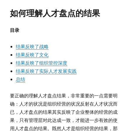
于
工
个
如何理解人才盘点的结果
人
绩
效
目录
对
人
力
结果反映了战略
资
结果反映了文化
源
政
结果反映了组织管控深度
策
结果反映了实际人才发展实践
的
总结
影
响
要正确的理解人才盘点结果，非常重要的一点需要明
确：人才的状况是组织经营的状况反射在人才状况而
已，人才盘点的结果其实反映了企业整体的经营的成
果，只有管理层对此达成一致，才能进一步有效的使
用人才盘点的结果。既然人才是组织经营的结果，那