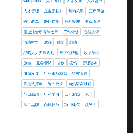
wordpress
人工智能
人才发展
人才盘点
人才管理
企业家精神
劳动关系
医疗保健
医疗改革
医疗质量
危机管理
变革管理
国企混合所有制改革
工作分析
心理测评
情绪智力
成都
戒烟
战略
战略人力资源规划
数字化转型
数据治理
旅游
服务营销
甘孜
疫情
管理咨询
组织发展
组织诊断模型
绩效管理
肯定式探询
能力建设
自然语言过程
节日感想
行动学习
认可激励
跑步
雇主品牌
面试技巧
项目建议
领导力