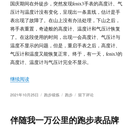
国庆期间在外徒步，突然发现fenix3手表的高度计、气
压计与温度计没有变化，呈现出一条直线，估计是手
表出现了故障了。在山上没有办法处理，下山之后，
将手表重置，奇迹般的高度计、温度计和气压计恢复
了。在这段使用的时间，出现一会高度计、气压计与
温度不显示的问题，但是，重启手表之后，高度计、
气压计和温度又能恢复正常。终于，有一天，fenix3的
高度计、温度计与气压计完全不显示。
“佳明fenix3故障记”
继续阅读
发
分
标
于
2021年10月25日
跑步锻炼
跑步
留下评论
布
类
签
佳
于
明
fenix3
伴随我一万公里的跑步表品牌
故
障
记