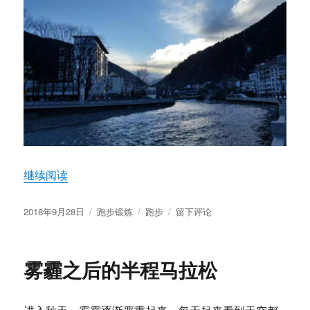
“几次值得记忆的跑步经历”
继续阅读
发
分
标
于
2018年9月28日
跑步锻炼
跑步
留下评论
布
类
签
几
于
次
值
雾霾之后的半程马拉松
得
记
忆