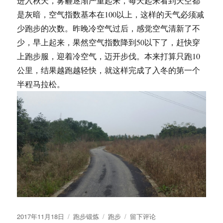
进入秋天，雾霾逐渐严重起来，每天起来看到天空都
的
跑
是灰暗，空气指数基本在100以上，这样的天气必须减
步
少跑步的次数。昨晚冷空气过后，感觉空气清新了不
经
少，早上起来，果然空气指数降到50以下了，赶快穿
历
上跑步服，迎着冷空气，迈开步伐。本来打算只跑10
公里，结果越跑越轻快，就这样完成了入冬的第一个
半程马拉松。
发
分
标
于
2017年11月18日
跑步锻炼
跑步
留下评论