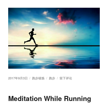
发
分
标
于
2017年9月3日
跑步锻炼
跑步
留下评论
布
类
签
有
于
感
于
Meditation While Running
深
马