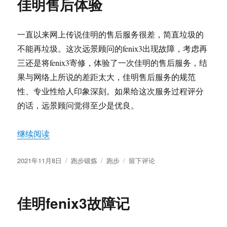
佳明售后体验
乡
跑
步
一直以来网上传说佳明的售后服务很差，简直垃圾的
记
不能再垃圾。这次远景顾问的fenix3出现故障，考虑再
三还是将fenix3寄修，体验了一次佳明的售后服务，结
果与网络上所说的差距太大，佳明售后服务的规范
性、专业性给人印象深刻。如果给这次服务过程评分
的话，远景顾问觉得至少是优良。
“佳明售后体验”
继续阅读
发
分
标
于
2021年11月8日
跑步锻炼
跑步
留下评论
布
类
签
佳
于
明
售
佳明fenix3故障记
后
体
验