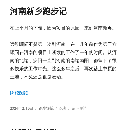
么
河南新乡跑步记
我
要
跑
在上个月的下旬，因为项目的原因，来到河南新乡。
步
远景顾问不是第一次到河南，在十几年前作为第三方
顾问在河南的项目上断续的工作了一年的时间。从河
南的北端，安阳一直到河南的南端南阳，都留下了很
多快乐的工作时光。这么多年之后，再次踏上中原的
土地，不免还是很是激动。
“河南新乡跑步记”
继续阅读
发
分
标
于
2024年2月9日
跑步锻炼
跑步
留下评论
布
类
签
河
于
南
新