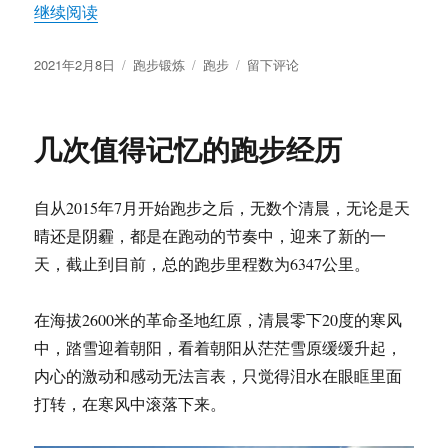
“跑了一万公里之后”
继续阅读
发
分
标
于
2021年2月8日
跑步锻炼
跑步
留下评论
布
类
签
跑
于
了
一
几次值得记忆的跑步经历
万
公
里
自从2015年7月开始跑步之后，无数个清晨，无论是天
之
后
晴还是阴霾，都是在跑动的节奏中，迎来了新的一
天，截止到目前，总的跑步里程数为6347公里。
在海拔2600米的革命圣地红原，清晨零下20度的寒风
中，踏雪迎着朝阳，看着朝阳从茫茫雪原缓缓升起，
内心的激动和感动无法言表，只觉得泪水在眼眶里面
打转，在寒风中滚落下来。