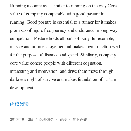
有
Running a company is similar to running on the way.Core
人
倒
value of company comparable with good pasture in
下
running. Good posture is essential to a runner for it makes
promises of injure free journey and endurance in long way
competition. Posture holds all parts of body, for example,
muscle and arthrosis together and makes them function well
for the purpose of distance and speed. Similarly, company
core value cohere people with different cognation,
interesting and motivation, and drive them move through
darkness night of survive and makes foundation of sustain
development.
“Meditation While Running ”
继续阅读
发
分
标
于
2017年9月2日
跑步锻炼
跑步
留下评论
布
类
签
Meditation