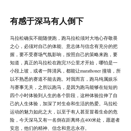
布
类
签
雾
于
霾
之
有感于深马有人倒下
后
的
半
马拉松确实不能随便跑，跑马拉松须对大地心存敬畏
程
马
之心，必须对自己的体能、意志体与信念有充分的把
拉
握，要不受赛场气氛影响，按照自己的策略来跑，要
松
知道，真正的马拉松在跑完35公里才开始，哪怕是一
小段上坡，或者一阵清风，都能让marathoner 撞墙，所
以不熟悉的赛道不能去跑。对我而言，跑马纯属娱乐
与赛事无关，之所以跑马，是因为跑马能够在短短的
四个小时体验到人生的各个阶段，这种体验拉伸了自
己的人生体验，加深了对生命和生活的热爱。马拉松
运动的魅力如此之大，以至于有人甚至冒着生命的危
险，今天深马又有一名倒在距离终点400米处，愿逝者
安息，他们的精神、信念和意志永存。