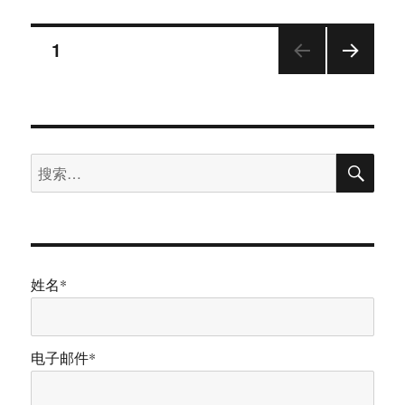
于
While
Running
文
页
1
下一
章
页
分
搜
搜
页
索
索：
姓名*
电子邮件*