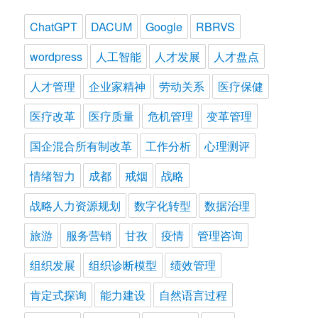
ChatGPT
DACUM
Google
RBRVS
wordpress
人工智能
人才发展
人才盘点
人才管理
企业家精神
劳动关系
医疗保健
医疗改革
医疗质量
危机管理
变革管理
国企混合所有制改革
工作分析
心理测评
情绪智力
成都
戒烟
战略
战略人力资源规划
数字化转型
数据治理
旅游
服务营销
甘孜
疫情
管理咨询
组织发展
组织诊断模型
绩效管理
肯定式探询
能力建设
自然语言过程