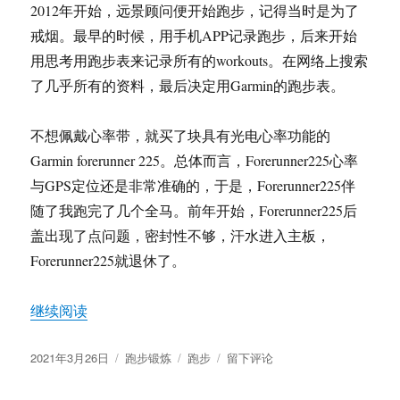
2012年开始，远景顾问便开始跑步，记得当时是为了
戒烟。最早的时候，用手机APP记录跑步，后来开始
用思考用跑步表来记录所有的workouts。在网络上搜索
了几乎所有的资料，最后决定用Garmin的跑步表。
不想佩戴心率带，就买了块具有光电心率功能的
Garmin forerunner 225。总体而言，Forerunner225心率
与GPS定位还是非常准确的，于是，Forerunner225伴
随了我跑完了几个全马。前年开始，Forerunner225后
盖出现了点问题，密封性不够，汗水进入主板，
Forerunner225就退休了。
“伴随我一万公里的跑步表品牌”
继续阅读
发
分
标
于
2021年3月26日
跑步锻炼
跑步
留下评论
布
类
签
伴
于
随