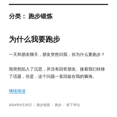
分类：
跑步锻炼
为什么我要跑步
一天和朋友聊天，朋友突然问我，你为什么要跑步？
我突然陷入了沉思，并没有回答朋友。接着我们转移
了话题，但是，这个问题一直回旋在我的脑海。
“为什么我要跑步”
继续阅读
发
分
标
于
2024年6月25日
跑步锻炼
跑步
留下评论
布
类
签
为
于
什