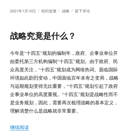
发
分
标
于
2021年1月10日
组织发展
战略
留下评论
布
类
签
疫
于
情
下
战略究竟是什么？
的
战
略
今年是“十四五”规划的编制年，政府、企事业单位开
思
考
始委托第三方机构编制“十四五”规划。由于政府、民
众高度关注，“十四五”规划成为网络热词。面临国际
环境如此剧烈变动，中国面临百年未有之变局，战略
与远期规划变得无比重要，“十四五”规划引起了政府
企事业单位的高度重视。“十四五”规划是战略性而不
是业务规划，因此，需要再次梳理战略的基本定义，
理解清楚什么是战略就非常重要。
“战略究竟是什么？”
继续阅读