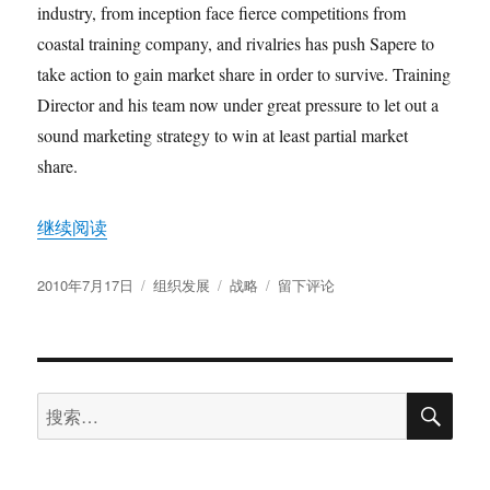
思
industry, from inception face fierce competitions from
考
coastal training company, and rivalries has push Sapere to
take action to gain market share in order to survive. Training
Director and his team now under great pressure to let out a
sound marketing strategy to win at least partial market
share.
“SWOT Analysis Example”
继续阅读
发
分
标
于
2010年7月17日
组织发展
战略
留下评论
布
类
签
SWOT
于
Analysis
Example
搜
搜
索
索：