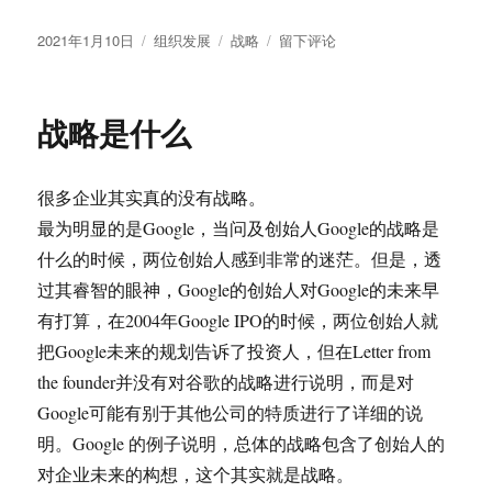
发
分
标
于
2021年1月10日
组织发展
战略
留下评论
布
类
签
战
于
略
究
战略是什么
竟
是
什
很多企业其实真的没有战略。
么？
最为明显的是Google，当问及创始人Google的战略是
什么的时候，两位创始人感到非常的迷茫。但是，透
过其睿智的眼神，Google的创始人对Google的未来早
有打算，在2004年Google IPO的时候，两位创始人就
把Google未来的规划告诉了投资人，但在Letter from
the founder并没有对谷歌的战略进行说明，而是对
Google可能有别于其他公司的特质进行了详细的说
明。Google 的例子说明，总体的战略包含了创始人的
对企业未来的构想，这个其实就是战略。