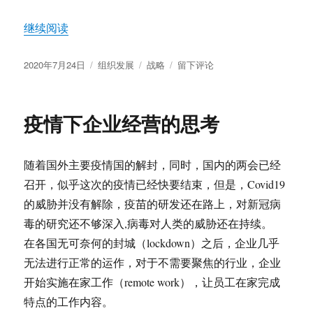
“战略是什么”
继续阅读
发
分
标
于
2020年7月24日
组织发展
战略
留下评论
布
类
签
战
于
略
是
疫情下企业经营的思考
什
么
随着国外主要疫情国的解封，同时，国内的两会已经
召开，似乎这次的疫情已经快要结束，但是，Covid19
的威胁并没有解除，疫苗的研发还在路上，对新冠病
毒的研究还不够深入,病毒对人类的威胁还在持续。
在各国无可奈何的封城（lockdown）之后，企业几乎
无法进行正常的运作，对于不需要聚焦的行业，企业
开始实施在家工作（remote work），让员工在家完成
特点的工作内容。