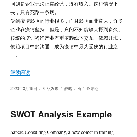
问题是企业无法正常经营，没有收入。这种情况下
去，只有死路一条啊。
受到疫情影响的行业很多，而且影响面非常大，许多
企业在疫情坚持，但是，真的不知能够支撑到多久。
传统的培训咨询产业严重依赖线下交互，依赖开班，
依赖项目中的沟通，成为疫情中最为受伤的行业之
一。
“疫情下的管理变革思考”
继续阅读
发
分
标
疫
2020年3月15日
组织发展
战略
有 1 条评论
布
类
签
情
于
下
的
SWOT Analysis Example
管
理
变
Sapere Consulting Company, a new comer in training
革