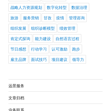
战略人力资源规划
数字化转型
数据治理
旅游
服务营销
甘孜
疫情
管理咨询
组织发展
组织诊断模型
绩效管理
肯定式探询
能力建设
自然语言过程
节日感想
行动学习
认可激励
跑步
雇主品牌
面试技巧
项目建议
领导力
远景服务
文章归档
业务联系