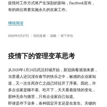
疫情对工作方式将产生深刻的影响，Facebook宣布，
有的岗位将要实施永久的在家工作。
“疫情下企业经营的思考”
继续阅读
发
分
标
于
2020年5月27日
组织发展
战略
留下评论
布
类
签
疫
于
情
下
疫情下的管理变革思考
企
业
经
从2020年1月24日武汉封城开始，新冠病毒汹汹来袭，
营
的
当普通人还沉浸在春节的快乐之中，敏感的企业家知
思
道，又一次生死存亡之战已经拉开了序幕。因此，许
考
多企业家是睡不着、吃不下，天天看着疫情的变化，
那种无奈与痛苦，只有企业家自己知道。
即便是停下业务，各种固定开支还是在发生。关键的