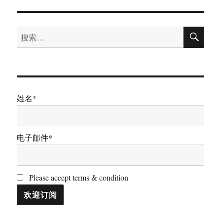
要
知
搜
道
搜
索
带
索：
状
疱
疹
病
毒
姓名*
疫
苗
Shingrix
电子邮件*
Please accept terms & condition