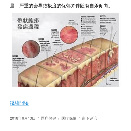
量，严重的会导致极度的忧郁并伴随有自杀倾向。
“你需要知道带状疱疹病毒疫苗Shingrix”
继续阅读
发
分
标
于
2018年6月13日
医疗保健
医疗保健
留下评论
布
类
签
你
于
需