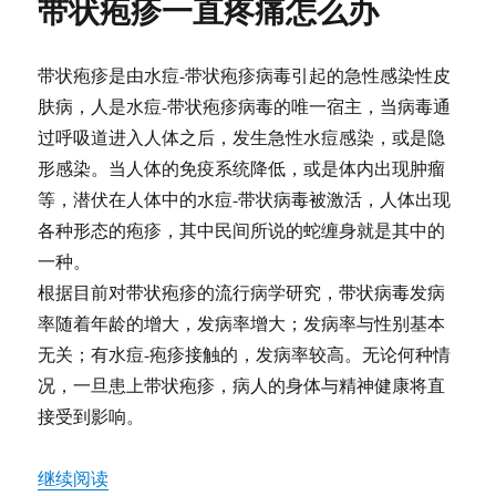
带状疱疹一直疼痛怎么办
斑
变
性
带状疱疹是由水痘-带状疱疹病毒引起的急性感染性皮
（AMD）
肤病，人是水痘-带状疱疹病毒的唯一宿主，当病毒通
过呼吸道进入人体之后，发生急性水痘感染，或是隐
形感染。当人体的免疫系统降低，或是体内出现肿瘤
等，潜伏在人体中的水痘-带状病毒被激活，人体出现
各种形态的疱疹，其中民间所说的蛇缠身就是其中的
一种。
根据目前对带状疱疹的流行病学研究，带状病毒发病
率随着年龄的增大，发病率增大；发病率与性别基本
无关；有水痘-疱疹接触的，发病率较高。无论何种情
况，一旦患上带状疱疹，病人的身体与精神健康将直
接受到影响。
“带状疱疹一直疼痛怎么办”
继续阅读