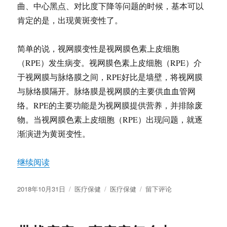
曲、中心黑点、对比度下降等问题的时候，基本可以
肯定的是，出现黄斑变性了。
简单的说，视网膜变性是视网膜色素上皮细胞
（RPE）发生病变。视网膜色素上皮细胞（RPE）介
于视网膜与脉络膜之间，RPE好比是墙壁，将视网膜
与脉络膜隔开。脉络膜是视网膜的主要供血血管网
络。RPE的主要功能是为视网膜提供营养，并排除废
物。当视网膜色素上皮细胞（RPE）出现问题，就逐
渐演进为黄斑变性。
“关于黄斑变性（AMD）”
继续阅读
发
分
标
于
2018年10月31日
医疗保健
医疗保健
留下评论
布
类
签
关
于
于
黄