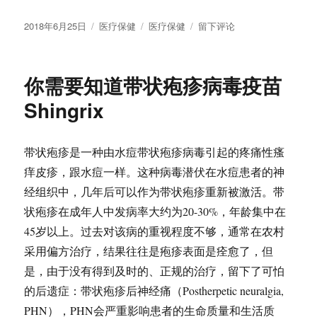
发
分
标
于
2018年6月25日
医疗保健
医疗保健
留下评论
布
类
签
带
于
状
疱
你需要知道带状疱疹病毒疫苗
疹
一
Shingrix
直
疼
痛
带状疱疹是一种由水痘带状疱疹病毒引起的疼痛性瘙
怎
痒皮疹，跟水痘一样。这种病毒潜伏在水痘患者的神
么
办
经组织中，几年后可以作为带状疱疹重新被激活。带
状疱疹在成年人中发病率大约为20-30%，年龄集中在
45岁以上。过去对该病的重视程度不够，通常在农村
采用偏方治疗，结果往往是疱疹表面是痊愈了，但
是，由于没有得到及时的、正规的治疗，留下了可怕
的后遗症：带状疱疹后神经痛（Postherpetic neuralgia,
PHN），PHN会严重影响患者的生命质量和生活质