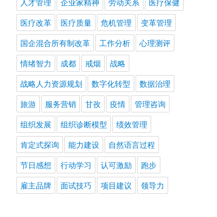
人才管理
企业家精神
劳动关系
医疗保健
医疗改革
医疗质量
危机管理
变革管理
国企混合所有制改革
工作分析
心理测评
情绪智力
成都
戒烟
战略
战略人力资源规划
数字化转型
数据治理
旅游
服务营销
甘孜
疫情
管理咨询
组织发展
组织诊断模型
绩效管理
肯定式探询
能力建设
自然语言过程
节日感想
行动学习
认可激励
跑步
雇主品牌
面试技巧
项目建议
领导力