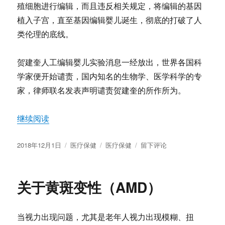
殖细胞进行编辑，而且违反相关规定，将编辑的基因
植入子宫，直至基因编辑婴儿诞生，彻底的打破了人
类伦理的底线。
贺建奎人工编辑婴儿实验消息一经放出，世界各国科
学家便开始谴责，国内知名的生物学、医学科学的专
家，律师联名发表声明谴责贺建奎的所作所为。
“人工进化的开始”
继续阅读
发
分
标
于
2018年12月1日
医疗保健
医疗保健
留下评论
布
类
签
人
于
工
进
关于黄斑变性（AMD）
化
的
开
当视力出现问题，尤其是老年人视力出现模糊、扭
始