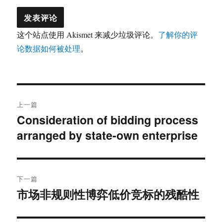
这个站点使用 Akismet 来减少垃圾评论。
了解你的评
论数据如何被处理
。
文
上一篇
章
Consideration of bidding process
上
arranged by state-own enterprise
篇
导
文
航
章：
下一篇
市场非规则性博弈低价竞标的残酷性
下
篇
文