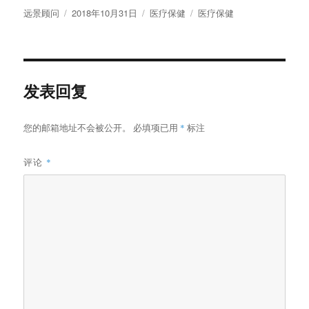
作
发
分
标
远景顾问
2018年10月31日
医疗保健
医疗保健
者
布
类
签
于
发表回复
您的邮箱地址不会被公开。
必填项已用
*
标注
评论
*