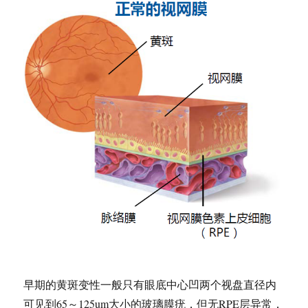
早期的黄斑变性一般只有眼底中心凹两个视盘直径内
可见到65～125um大小的玻璃膜疣，但无RPE层异常，