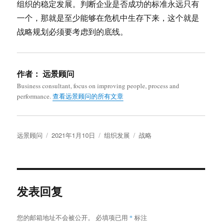
组织的稳定发展。判断企业是否成功的标准永远只有
一个，那就是至少能够在危机中生存下来，这个就是
战略规划必须要考虑到的底线。
作者：
远景顾问
Business consultant, focus on improving people, process and
performance.
查看远景顾问的所有文章
作
发
分
标
远景顾问
2021年1月10日
组织发展
战略
者
布
类
签
于
发表回复
您的邮箱地址不会被公开。
必填项已用
*
标注