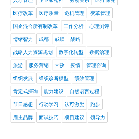
医疗改革
医疗质量
危机管理
变革管理
国企混合所有制改革
工作分析
心理测评
情绪智力
成都
戒烟
战略
战略人力资源规划
数字化转型
数据治理
旅游
服务营销
甘孜
疫情
管理咨询
组织发展
组织诊断模型
绩效管理
肯定式探询
能力建设
自然语言过程
节日感想
行动学习
认可激励
跑步
雇主品牌
面试技巧
项目建议
领导力