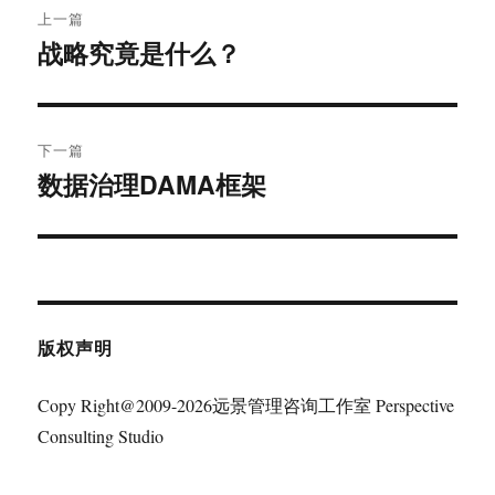
上一篇
章
战略究竟是什么？
上
篇
导
文
航
章：
下一篇
数据治理DAMA框架
下
篇
文
章：
版权声明
Copy Right@2009-2026远景管理咨询工作室 Perspective
Consulting Studio