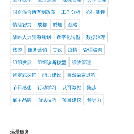
国企混合所有制改革
工作分析
心理测评
情绪智力
成都
戒烟
战略
战略人力资源规划
数字化转型
数据治理
旅游
服务营销
甘孜
疫情
管理咨询
组织发展
组织诊断模型
绩效管理
肯定式探询
能力建设
自然语言过程
节日感想
行动学习
认可激励
跑步
雇主品牌
面试技巧
项目建议
领导力
远景服务