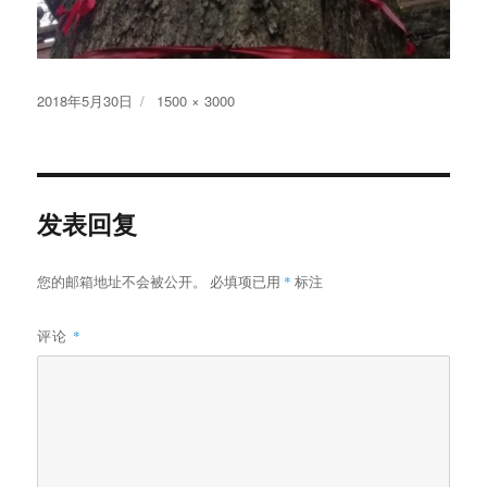
发
原
2018年5月30日
1500 × 3000
布
始
于
尺
寸
发表回复
您的邮箱地址不会被公开。
必填项已用
*
标注
评论
*