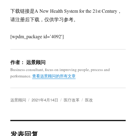
下载链接是A New Health System for the 21st Century，
请注册后下载，仅供学习参考。
[wpdm_package id=’4092′]
作者：
远景顾问
Business consultant, focus on improving people, process and
performance.
查看远景顾问的所有文章
作
发
分
标
远景顾问
2021年4月14日
医疗改革
医改
者
布
类
签
于
发表回复