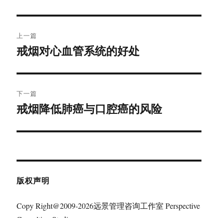
文
上一篇
章
戒烟对心血管系统的好处
上
篇
导
文
航
章：
下一篇
戒烟降低肺癌与口腔癌的风险
下
篇
文
章：
版权声明
Copy Right@2009-2026远景管理咨询工作室 Perspective