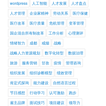
wordpress
人工智能
人才发展
人才盘点
人才管理
企业家精神
劳动关系
医疗保健
医疗改革
医疗质量
危机管理
变革管理
国企混合所有制改革
工作分析
心理测评
情绪智力
成都
戒烟
战略
战略人力资源规划
数字化转型
数据治理
旅游
服务营销
甘孜
疫情
管理咨询
组织发展
组织诊断模型
绩效管理
肯定式探询
能力建设
自然语言过程
节日感想
行动学习
认可激励
跑步
雇主品牌
面试技巧
项目建议
领导力