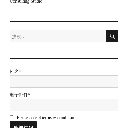
Consulting Studio
搜
搜
索
索：
姓名*
电子邮件*
Please accept terms & condition