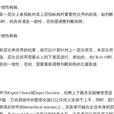
一致性检验。
某一层次上各指标对其上层指标相对重要性次序的权值。如判断
I<0.10时，则具有满意一致性，否则需调整判断矩阵。
一致性检验。
有层次单排序的结果，就可以计算针对上一层次而言，本层次所
值。层次总排序需要从上到下逐层进行。类似的，当CR<0.10时
意的一致性，否则，需要重新调整判断矩阵的元素取值
Expert Choice或Super Decision，但网上下载并且能够使用是
oice的教学版，它容易操作的图形化接口让任何人皆易于上手，同时，因
软件的hierarchical structure上，决策者可融合企业本身的层
，在 Expert Choice决策过程结束之后，决策者可以很容易了解