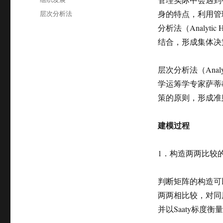
于
类
标
层次分析法
身的特点，利用管
签
分析法（Analyti
结合，形成集体决
层次分析法（Analy
学运筹学专家萨蒂
策的原则，形成准
建模过程
1．构造两两比较
判断矩阵的构造可以
两两相比较，对同
并以Saaty标度