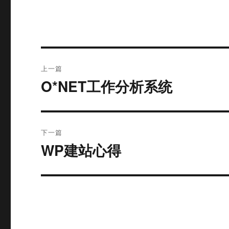
文
上一篇
章
O*NET工作分析系统
上
篇
导
文
航
章：
下一篇
WP建站心得
下
篇
文
章：