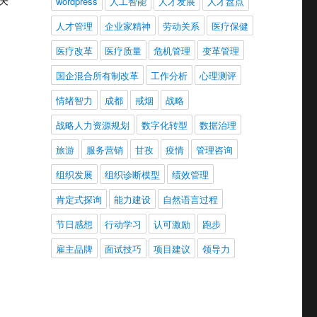
wordpress
人工智能
人才发展
人才盘点
人才管理
企业家精神
劳动关系
医疗保健
医疗改革
医疗质量
危机管理
变革管理
国企混合所有制改革
工作分析
心理测评
情绪智力
成都
戒烟
战略
战略人力资源规划
数字化转型
数据治理
旅游
服务营销
甘孜
疫情
管理咨询
组织发展
组织诊断模型
绩效管理
肯定式探询
能力建设
自然语言过程
节日感想
行动学习
认可激励
跑步
雇主品牌
面试技巧
项目建议
领导力