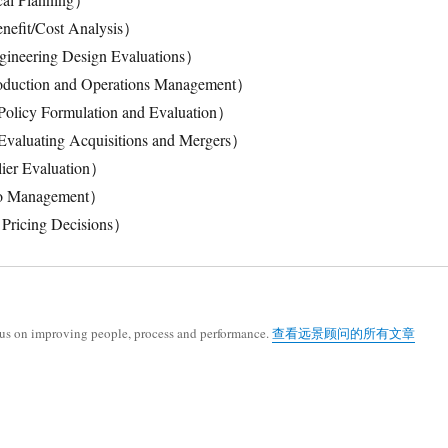
t/Cost Analysis）
ing Design Evaluations）
on and Operations Management）
Formulation and Evaluation）
ing Acquisitions and Mergers）
 Evaluation）
 Management）
icing Decisions）
cus on improving people, process and performance.
查看远景顾问的所有文章