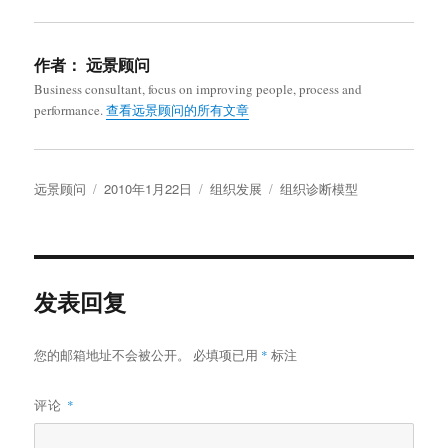
作者：
远景顾问
Business consultant, focus on improving people, process and
performance.
查看远景顾问的所有文章
作
发
分
标
远景顾问
2010年1月22日
组织发展
组织诊断模型
者
布
类
签
于
发表回复
您的邮箱地址不会被公开。
必填项已用
*
标注
评论
*