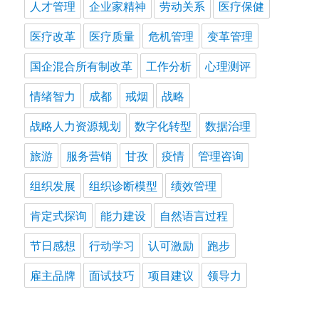
人才管理
企业家精神
劳动关系
医疗保健
医疗改革
医疗质量
危机管理
变革管理
国企混合所有制改革
工作分析
心理测评
情绪智力
成都
戒烟
战略
战略人力资源规划
数字化转型
数据治理
旅游
服务营销
甘孜
疫情
管理咨询
组织发展
组织诊断模型
绩效管理
肯定式探询
能力建设
自然语言过程
节日感想
行动学习
认可激励
跑步
雇主品牌
面试技巧
项目建议
领导力