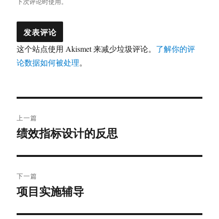
下次评论时使用。
这个站点使用 Akismet 来减少垃圾评论。
了解你的评
论数据如何被处理
。
文
上一篇
章
绩效指标设计的反思
上
篇
导
文
航
章：
下一篇
项目实施辅导
下
篇
文