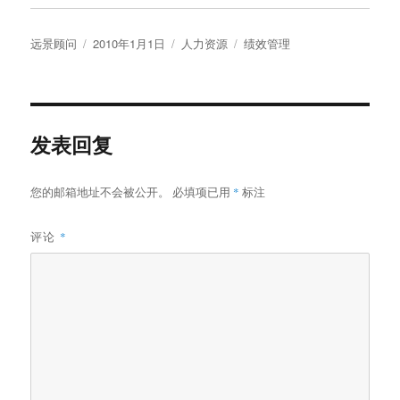
作
发
分
标
远景顾问
2010年1月1日
人力资源
绩效管理
者
布
类
签
于
发表回复
您的邮箱地址不会被公开。
必填项已用
*
标注
评论
*