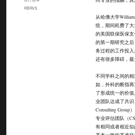
于
类
标
RBRVS
签
从哈佛大学Willi
统，期间耗费了大
的美国联保医保支付计
的第一期研究之后
务过程的工作投入
还有很多障碍，最
不同学科之间的相
如，外科的断指再
了形成统一的价值
业团队达成了共识，
Consulting
专业评估团队（CSP:
有相同或者相近似
基本一致的基准目