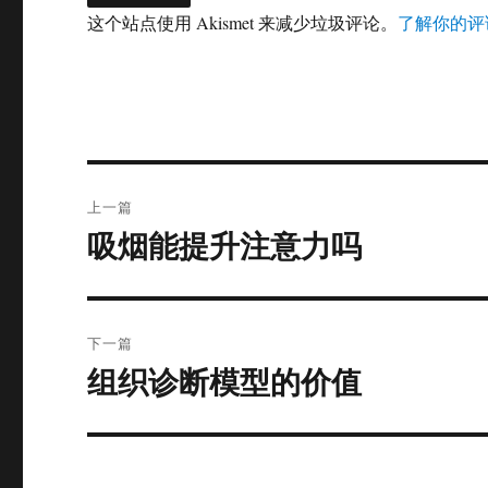
这个站点使用 Akismet 来减少垃圾评论。
了解你的评
文
上一篇
章
吸烟能提升注意力吗
上
篇
导
文
航
章：
下一篇
组织诊断模型的价值
下
篇
文
章：