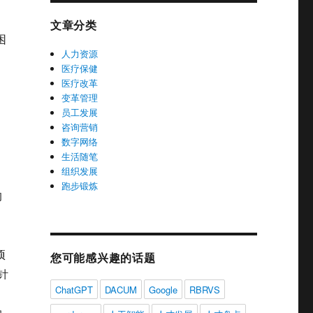
文章分类
困
人力资源
医疗保健
医疗改革
变革管理
员工发展
咨询营销
。
数字网络
生活随笔
组织发展
跑步锻炼
的
项
您可能感兴趣的话题
针
ChatGPT
DACUM
Google
RBRVS
抽