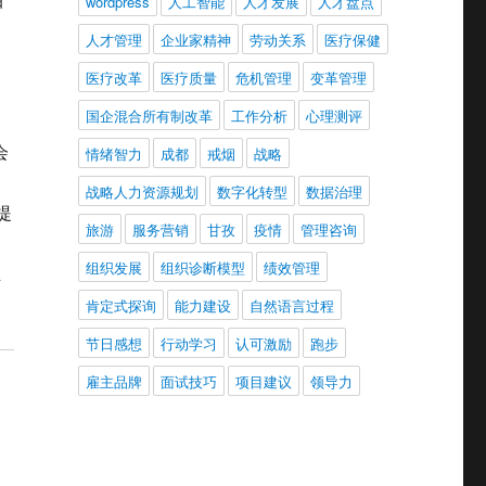
wordpress
人工智能
人才发展
人才盘点
人才管理
企业家精神
劳动关系
医疗保健
医疗改革
医疗质量
危机管理
变革管理
国企混合所有制改革
工作分析
心理测评
会
情绪智力
成都
戒烟
战略
战略人力资源规划
数字化转型
数据治理
）提
旅游
服务营销
甘孜
疫情
管理咨询
组织发展
组织诊断模型
绩效管理
正
肯定式探询
能力建设
自然语言过程
节日感想
行动学习
认可激励
跑步
雇主品牌
面试技巧
项目建议
领导力