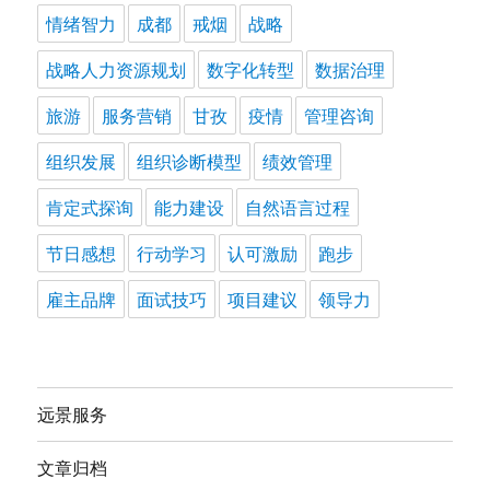
情绪智力
成都
戒烟
战略
战略人力资源规划
数字化转型
数据治理
旅游
服务营销
甘孜
疫情
管理咨询
组织发展
组织诊断模型
绩效管理
肯定式探询
能力建设
自然语言过程
节日感想
行动学习
认可激励
跑步
雇主品牌
面试技巧
项目建议
领导力
远景服务
文章归档