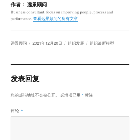
作者：
远景顾问
Business consultant, focus on improving people, process and
performance.
查看远景顾问的所有文章
作
发
分
标
远景顾问
2021年12月20日
组织发展
组织诊断模型
者
布
类
签
于
发表回复
您的邮箱地址不会被公开。
必填项已用
*
标注
评论
*