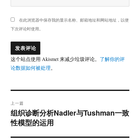
在此浏览器中保存我的显示名称、邮箱地址和网站地址，以便
下次评论时使用。
这个站点使用 Akismet 来减少垃圾评论。
了解你的评
论数据如何被处理
。
文
上一篇
章
组织诊断分析Nadler与Tushman一致
上
性模型的运用
篇
导
文
航
章：