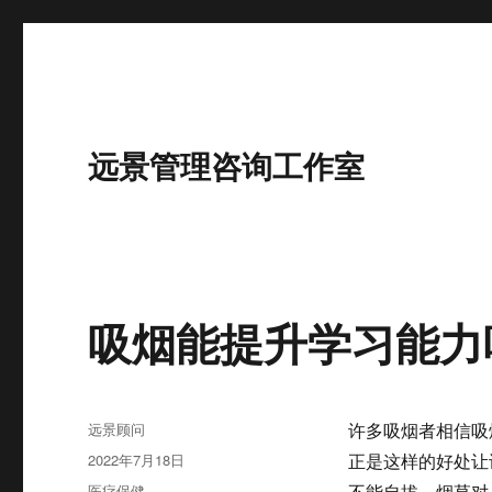
远景管理咨询工作室
吸烟能提升学习能力
作
远景顾问
许多吸烟者相信吸
者
发
2022年7月18日
正是这样的好处让
布
分
医疗保健
不能自拔。烟草对