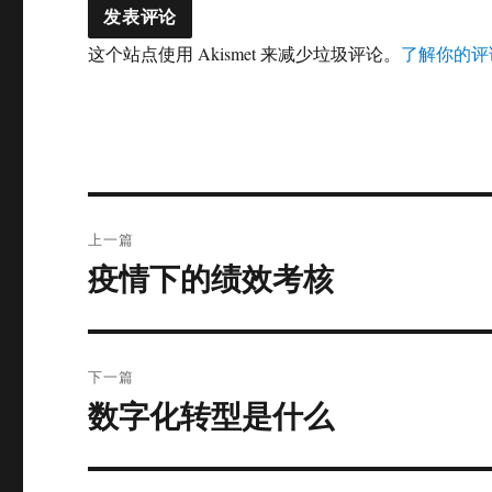
这个站点使用 Akismet 来减少垃圾评论。
了解你的评
文
上一篇
章
疫情下的绩效考核
上
篇
导
文
航
章：
下一篇
数字化转型是什么
下
篇
文