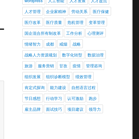
wordpress
人工智能
人才发展
人才盘点
人才管理
企业家精神
劳动关系
医疗保健
医疗改革
医疗质量
危机管理
变革管理
国企混合所有制改革
工作分析
心理测评
情绪智力
成都
戒烟
战略
战略人力资源规划
数字化转型
数据治理
旅游
服务营销
甘孜
疫情
管理咨询
组织发展
组织诊断模型
绩效管理
肯定式探询
能力建设
自然语言过程
节日感想
行动学习
认可激励
跑步
雇主品牌
面试技巧
项目建议
领导力