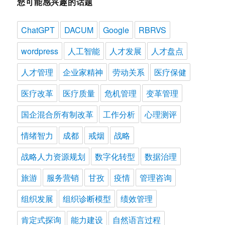
您可能感兴趣的话题
ChatGPT
DACUM
Google
RBRVS
wordpress
人工智能
人才发展
人才盘点
人才管理
企业家精神
劳动关系
医疗保健
医疗改革
医疗质量
危机管理
变革管理
国企混合所有制改革
工作分析
心理测评
情绪智力
成都
戒烟
战略
战略人力资源规划
数字化转型
数据治理
旅游
服务营销
甘孜
疫情
管理咨询
组织发展
组织诊断模型
绩效管理
肯定式探询
能力建设
自然语言过程