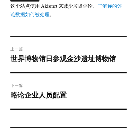
这个站点使用 Akismet 来减少垃圾评论。
了解你的评
论数据如何被处理
。
文
上一篇
章
世界博物馆日参观金沙遗址博物馆
上
篇
导
文
航
章：
下一篇
略论企业人员配置
下
篇
文
章：