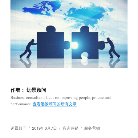
作者：
远景顾问
Business consultant, focus on improving people, process and
performance.
查看远景顾问的所有文章
作
发
分
标
远景顾问
2019年6月7日
咨询营销
服务营销
者
布
类
签