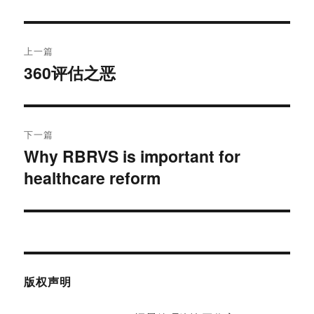
文
上一篇
章
360评估之恶
上
篇
导
文
航
章：
下一篇
Why RBRVS is important for
下
healthcare reform
篇
文
章：
版权声明