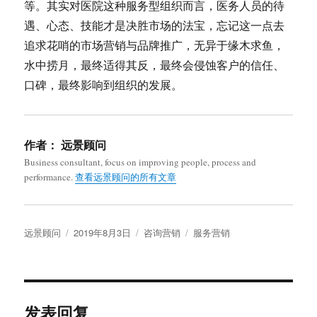
等。其实对医院这种服务型组织而言，医务人员的待
遇、心态、技能才是决胜市场的法宝，忘记这一点去
追求花哨的市场营销与品牌推广，无异于缘木求鱼，
水中捞月，最终适得其反，最终会侵蚀客户的信任、
口碑，最终影响到组织的发展。
作者：
远景顾问
Business consultant, focus on improving people, process and
performance.
查看远景顾问的所有文章
作
发
分
标
远景顾问
2019年8月3日
咨询营销
服务营销
者
布
类
签
于
发表回复