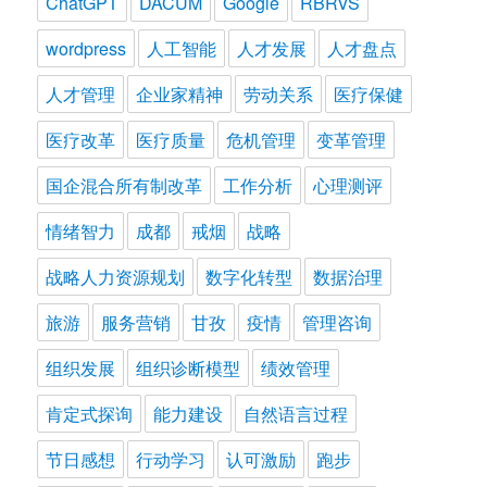
ChatGPT
DACUM
Google
RBRVS
wordpress
人工智能
人才发展
人才盘点
人才管理
企业家精神
劳动关系
医疗保健
医疗改革
医疗质量
危机管理
变革管理
国企混合所有制改革
工作分析
心理测评
情绪智力
成都
戒烟
战略
战略人力资源规划
数字化转型
数据治理
旅游
服务营销
甘孜
疫情
管理咨询
组织发展
组织诊断模型
绩效管理
肯定式探询
能力建设
自然语言过程
节日感想
行动学习
认可激励
跑步