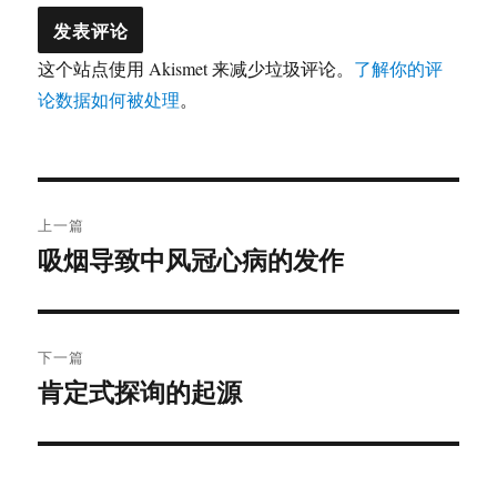
这个站点使用 Akismet 来减少垃圾评论。
了解你的评
论数据如何被处理
。
文
上一篇
章
吸烟导致中风冠心病的发作
上
篇
导
文
航
章：
下一篇
肯定式探询的起源
下
篇
文
章：