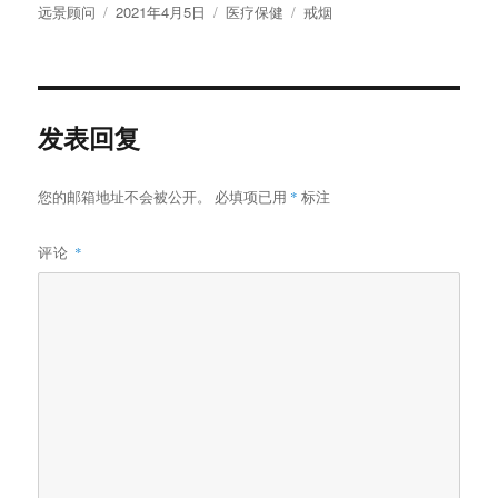
作
发
分
标
远景顾问
2021年4月5日
医疗保健
戒烟
者
布
类
签
于
发表回复
您的邮箱地址不会被公开。
必填项已用
*
标注
评论
*