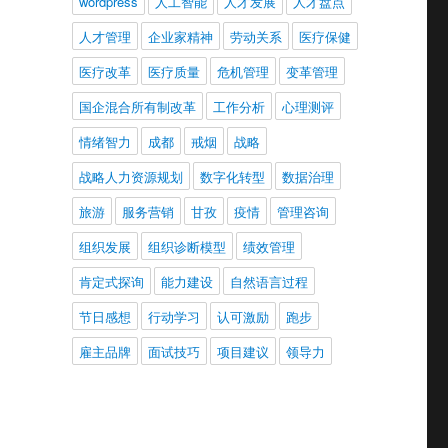
wordpress
人工智能
人才发展
人才盘点
人才管理
企业家精神
劳动关系
医疗保健
医疗改革
医疗质量
危机管理
变革管理
国企混合所有制改革
工作分析
心理测评
情绪智力
成都
戒烟
战略
战略人力资源规划
数字化转型
数据治理
旅游
服务营销
甘孜
疫情
管理咨询
组织发展
组织诊断模型
绩效管理
肯定式探询
能力建设
自然语言过程
节日感想
行动学习
认可激励
跑步
雇主品牌
面试技巧
项目建议
领导力