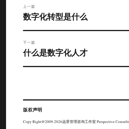
文
上一篇
章
数字化转型是什么
上
篇
导
文
航
章：
下一篇
什么是数字化人才
下
篇
文
章：
版权声明
Copy Right@2009-2026远景管理咨询工作室 Perspective Consultin