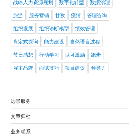
战略人力资源规划
数字化转型
数据治理
旅游
服务营销
甘孜
疫情
管理咨询
组织发展
组织诊断模型
绩效管理
肯定式探询
能力建设
自然语言过程
节日感想
行动学习
认可激励
跑步
雇主品牌
面试技巧
项目建议
领导力
远景服务
文章归档
业务联系