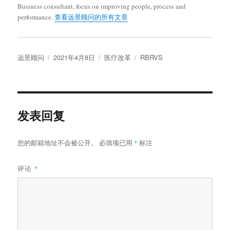
Business consultant, focus on improving people, process and
performance.
查看远景顾问的所有文章
作
发
分
标
远景顾问
2021年4月8日
医疗改革
RBRVS
者
布
类
签
于
发表回复
您的邮箱地址不会被公开。
必填项已用
*
标注
评论
*