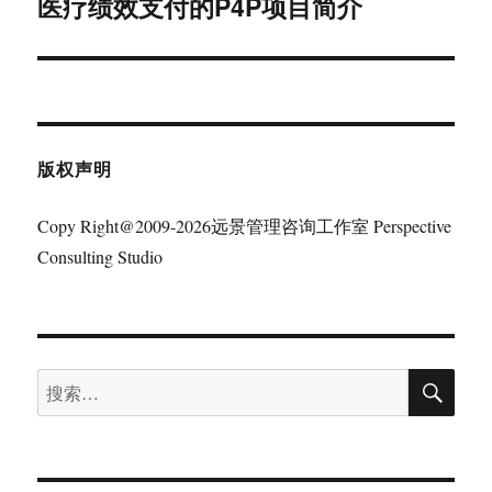
医疗绩效支付的P4P项目简介
下
篇
文
章：
版权声明
Copy Right@2009-2026远景管理咨询工作室 Perspective
Consulting Studio
搜
搜
索
索：