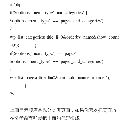
<?php
if($options[‘menu_type’] == ‘categories’ ||
$options[‘menu_type’] == ‘pages_and_categories’)
{
wp_list_categories(‘title_li=0&orderby=name&show_count
=0’); }
if($options[‘menu_type’] == ‘pages’ ||
$options[‘menu_type’] == ‘pages_and_categories’)
{
wp_list_pages(‘title_li=0&sort_column=menu_order’);
}
?>
上面显示顺序是先分类再页面，如果你喜欢把页面放
在分类前面那就把上面的代码换成：