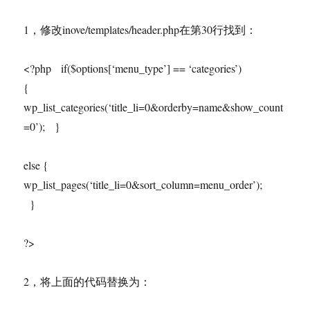
1，修改inove/templates/header.php在第30行找到：
<?php if($options[‘menu_type’] == ‘categories’)
{
wp_list_categories(‘title_li=0&orderby=name&show_count
=0’); }
else {
wp_list_pages(‘title_li=0&sort_column=menu_order’);
}
?>
2，将上面的代码替换为：