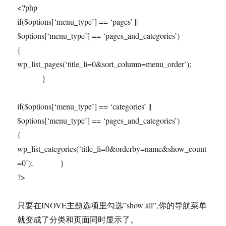
<?php
if($options[‘menu_type’] == ‘pages’ ||
$options[‘menu_type’] == ‘pages_and_categories’)
{
wp_list_pages(‘title_li=0&sort_column=menu_order’);
}
if($options[‘menu_type’] == ‘categories’ ||
$options[‘menu_type’] == ‘pages_and_categories’)
{
wp_list_categories(‘title_li=0&orderby=name&show_count
=0’); }
?>
只要在INOVE主题选项里勾选”show all”,你的导航菜单
就变成了分类和页面同时显示了。