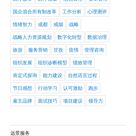
国企混合所有制改革
工作分析
心理测评
情绪智力
成都
戒烟
战略
战略人力资源规划
数字化转型
数据治理
旅游
服务营销
甘孜
疫情
管理咨询
组织发展
组织诊断模型
绩效管理
肯定式探询
能力建设
自然语言过程
节日感想
行动学习
认可激励
跑步
雇主品牌
面试技巧
项目建议
领导力
远景服务