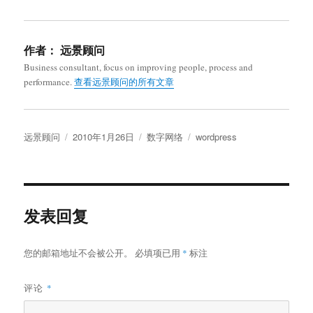
作者：
远景顾问
Business consultant, focus on improving people, process and
performance.
查看远景顾问的所有文章
作
发
分
标
远景顾问
2010年1月26日
数字网络
wordpress
者
布
类
签
于
发表回复
您的邮箱地址不会被公开。
必填项已用
*
标注
评论
*