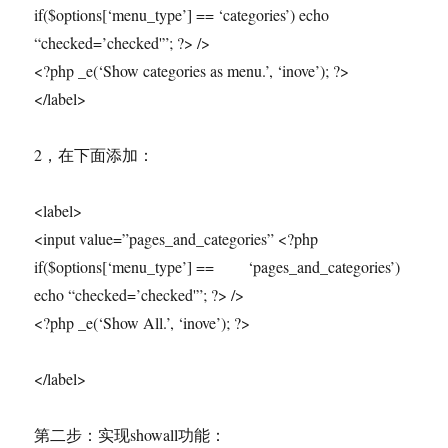
if($options[‘menu_type’] == ‘categories’) echo
“checked=’checked'”; ?> />
<?php _e(‘Show categories as menu.’, ‘inove’); ?>
</label>
2，在下面添加：
<label>
<input value=”pages_and_categories” <?php
if($options[‘menu_type’] == ‘pages_and_categories’)
echo “checked=’checked'”; ?> />
<?php _e(‘Show All.’, ‘inove’); ?>
</label>
第二步：实现showall功能：