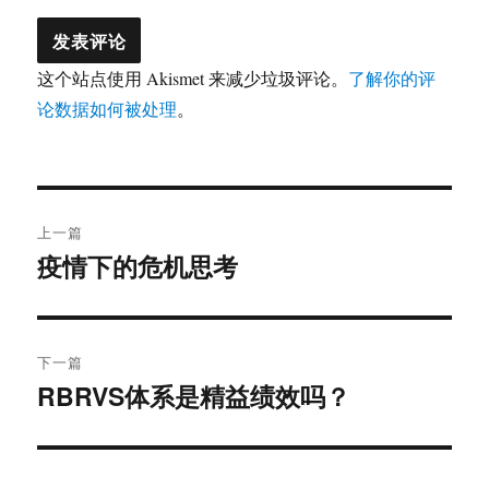
这个站点使用 Akismet 来减少垃圾评论。
了解你的评
论数据如何被处理
。
文
上一篇
章
疫情下的危机思考
上
篇
导
文
航
章：
下一篇
RBRVS体系是精益绩效吗？
下
篇
文
章：