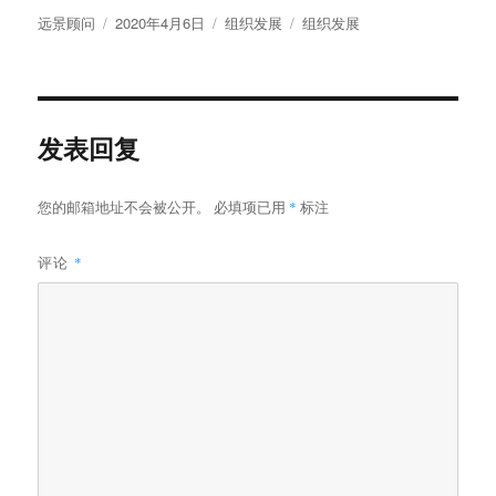
作
发
分
标
远景顾问
2020年4月6日
组织发展
组织发展
者
布
类
签
于
发表回复
您的邮箱地址不会被公开。
必填项已用
*
标注
评论
*