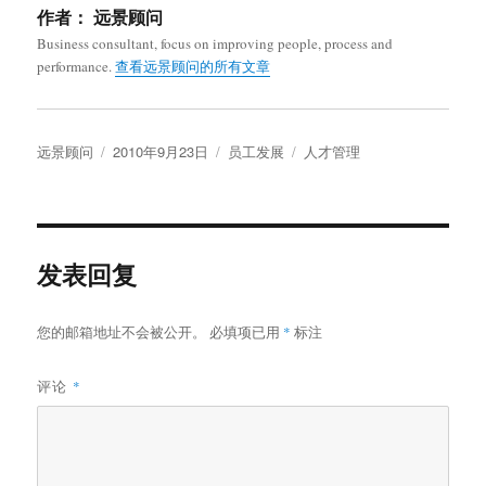
作者：
远景顾问
Business consultant, focus on improving people, process and
performance.
查看远景顾问的所有文章
作
发
分
标
远景顾问
2010年9月23日
员工发展
人才管理
者
布
类
签
于
发表回复
您的邮箱地址不会被公开。
必填项已用
*
标注
评论
*