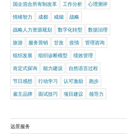
国企混合所有制改革
工作分析
心理测评
情绪智力
成都
戒烟
战略
战略人力资源规划
数字化转型
数据治理
旅游
服务营销
甘孜
疫情
管理咨询
组织发展
组织诊断模型
绩效管理
肯定式探询
能力建设
自然语言过程
节日感想
行动学习
认可激励
跑步
雇主品牌
面试技巧
项目建议
领导力
远景服务