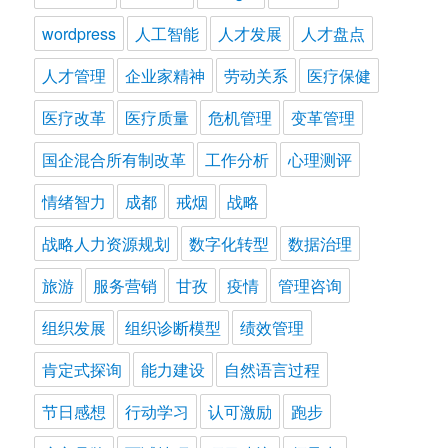
wordpress
人工智能
人才发展
人才盘点
人才管理
企业家精神
劳动关系
医疗保健
医疗改革
医疗质量
危机管理
变革管理
国企混合所有制改革
工作分析
心理测评
情绪智力
成都
戒烟
战略
战略人力资源规划
数字化转型
数据治理
旅游
服务营销
甘孜
疫情
管理咨询
组织发展
组织诊断模型
绩效管理
肯定式探询
能力建设
自然语言过程
节日感想
行动学习
认可激励
跑步