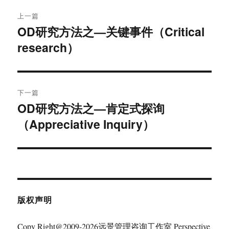
文
上一篇
章
OD研究方法之—关键事件（Critical
上
research）
篇
导
文
航
章：
下一篇
OD研究方法之—肯定式探询
下
（Appreciative Inquiry）
篇
文
章：
版权声明
Copy Right@2009-2026远景管理咨询工作室 Perspective