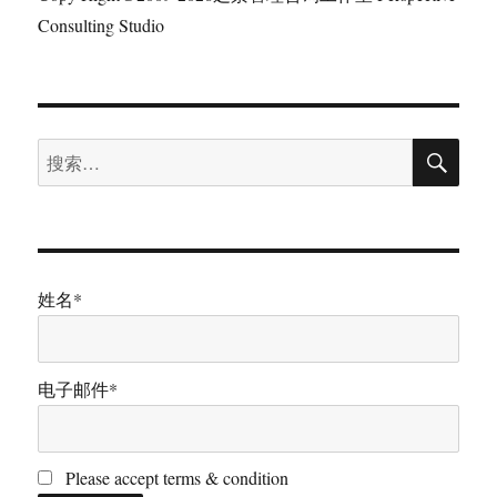
Consulting Studio
搜
搜
索
索：
姓名*
电子邮件*
Please accept terms & condition