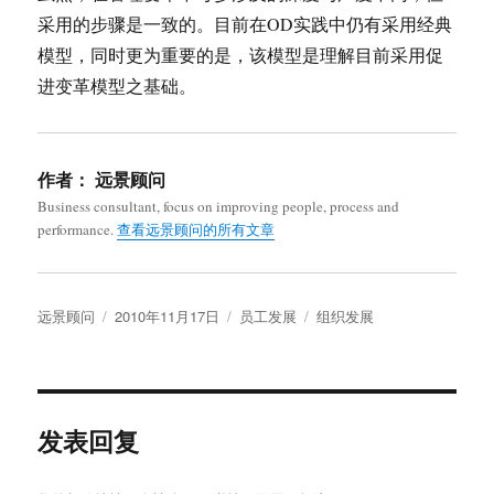
采用的步骤是一致的。目前在OD实践中仍有采用经典
模型，同时更为重要的是，该模型是理解目前采用促
进变革模型之基础。
作者：
远景顾问
Business consultant, focus on improving people, process and
performance.
查看远景顾问的所有文章
作
发
分
标
远景顾问
2010年11月17日
员工发展
组织发展
者
布
类
签
于
发表回复