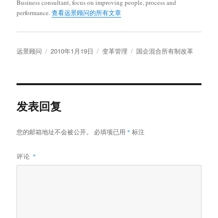
Business consultant, focus on improving people, process and
performance.
查看远景顾问的所有文章
作
发
分
标
远景顾问
2010年1月19日
变革管理
国企混合所有制改革
者
布
类
签
于
发表回复
您的邮箱地址不会被公开。
必填项已用
*
标注
评论
*