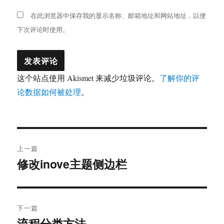
在此浏览器中保存我的显示名称、邮箱地址和网站地址，以便
下次评论时使用。
这个站点使用 Akismet 来减少垃圾评论。
了解你的评
论数据如何被处理
。
文
上一篇
章
修改inove主题侧边栏
上
篇
导
文
航
章：
下一篇
流程分类方法
下