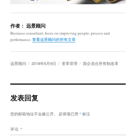
作者：
远景顾问
Business consultant, focus on improving people, process and
performance.
查看远景顾问的所有文章
作
发
分
标
远景顾问
2018年6月9日
变革管理
国企混合所有制改革
者
布
类
签
于
发表回复
您的邮箱地址不会被公开。
必填项已用
*
标注
评论
*