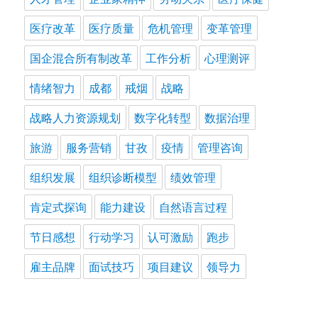
医疗改革
医疗质量
危机管理
变革管理
国企混合所有制改革
工作分析
心理测评
情绪智力
成都
戒烟
战略
战略人力资源规划
数字化转型
数据治理
旅游
服务营销
甘孜
疫情
管理咨询
组织发展
组织诊断模型
绩效管理
肯定式探询
能力建设
自然语言过程
节日感想
行动学习
认可激励
跑步
雇主品牌
面试技巧
项目建议
领导力