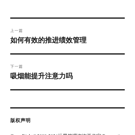
文
上一篇
章
如何有效的推进绩效管理
上
篇
导
文
航
章：
下一篇
吸烟能提升注意力吗
下
篇
文
章：
版权声明