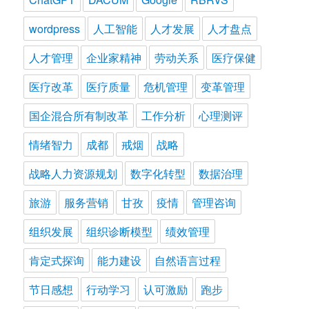
wordpress
人工智能
人才发展
人才盘点
人才管理
企业家精神
劳动关系
医疗保健
医疗改革
医疗质量
危机管理
变革管理
国企混合所有制改革
工作分析
心理测评
情绪智力
成都
戒烟
战略
战略人力资源规划
数字化转型
数据治理
旅游
服务营销
甘孜
疫情
管理咨询
组织发展
组织诊断模型
绩效管理
肯定式探询
能力建设
自然语言过程
节日感想
行动学习
认可激励
跑步