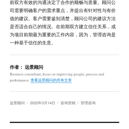
前双方有效的沟通决定了合作的顺畅与质量。顾问公
司需要明确客户的需求重点，并提出有针对性与有价
值的建议。客户需要鉴别清楚，顾问公司的建议方法
是否适合自己的情况。在前期双方建立信任关系，成
为项目前期最为重要的工作内容，因为，管理咨询是
一种基于信任的生意。
作者：
远景顾问
Business consultant, focus on improving people, process and
performance.
查看远景顾问的所有文章
作
发
分
标
远景顾问
2022年3月14日
咨询营销
管理咨询
者
布
类
签
于