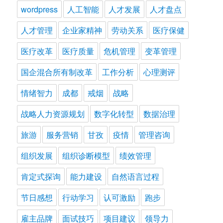
wordpress
人工智能
人才发展
人才盘点
人才管理
企业家精神
劳动关系
医疗保健
医疗改革
医疗质量
危机管理
变革管理
国企混合所有制改革
工作分析
心理测评
情绪智力
成都
戒烟
战略
战略人力资源规划
数字化转型
数据治理
旅游
服务营销
甘孜
疫情
管理咨询
组织发展
组织诊断模型
绩效管理
肯定式探询
能力建设
自然语言过程
节日感想
行动学习
认可激励
跑步
雇主品牌
面试技巧
项目建议
领导力