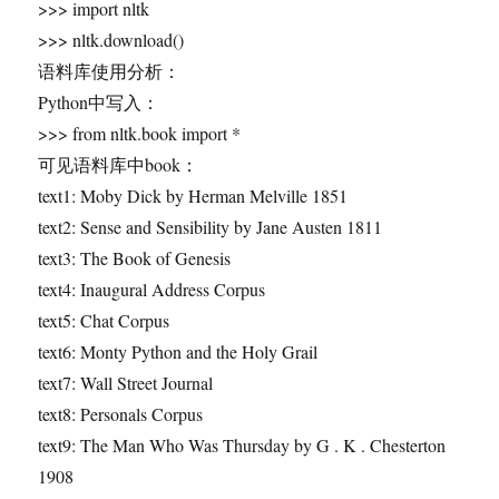
>>> import nltk
>>> nltk.download()
语料库使用分析：
Python中写入：
>>> from nltk.book import *
可见语料库中book：
text1: Moby Dick by Herman Melville 1851
text2: Sense and Sensibility by Jane Austen 1811
text3: The Book of Genesis
text4: Inaugural Address Corpus
text5: Chat Corpus
text6: Monty Python and the Holy Grail
text7: Wall Street Journal
text8: Personals Corpus
text9: The Man Who Was Thursday by G . K . Chesterton
1908