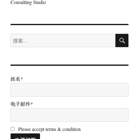
Consulting Studio
搜
搜
索
索：
姓名*
电子邮件*
Please accept terms & condition