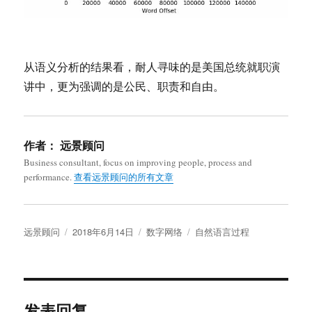
从语义分析的结果看，耐人寻味的是美国总统就职演
讲中，更为强调的是公民、职责和自由。
作者：
远景顾问
Business consultant, focus on improving people, process and
performance.
查看远景顾问的所有文章
作
发
分
标
远景顾问
2018年6月14日
数字网络
自然语言过程
者
布
类
签
于
发表回复