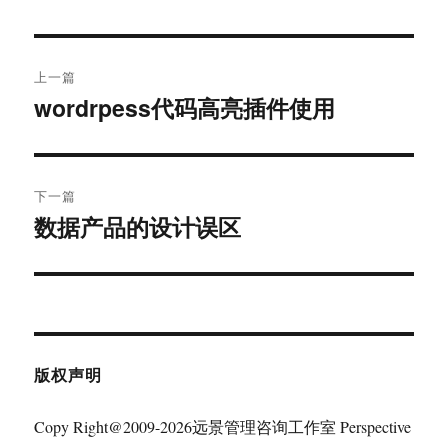
文
上一篇
章
wordrpess代码高亮插件使用
上
篇
导
文
航
章：
下一篇
数据产品的设计误区
下
篇
文
章：
版权声明
Copy Right@2009-2026远景管理咨询工作室 Perspective