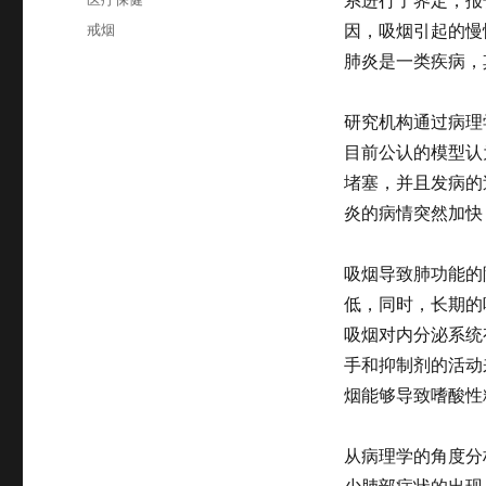
于
类
标
戒烟
因，吸烟引起的慢
签
肺炎是一类疾病，
研究机构通过病理
目前公认的模型认
堵塞，并且发病的
炎的病情突然加快
吸烟导致肺功能的
低，同时，长期的
吸烟对内分泌系统
手和抑制剂的活动
烟能够导致嗜酸性
从病理学的角度分
少肺部症状的出现