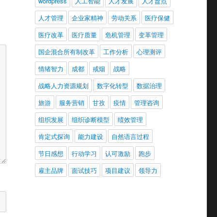
wordpress
人工智能
人才发展
人才盘点
人才管理
企业家精神
劳动关系
医疗保健
医疗改革
医疗质量
危机管理
变革管理
国企混合所有制改革
工作分析
心理测评
情绪智力
成都
戒烟
战略
战略人力资源规划
数字化转型
数据治理
旅游
服务营销
甘孜
疫情
管理咨询
组织发展
组织诊断模型
绩效管理
肯定式探询
能力建设
自然语言过程
节日感想
行动学习
认可激励
跑步
雇主品牌
面试技巧
项目建议
领导力