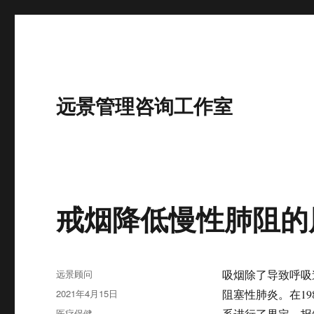
远景管理咨询工作室
戒烟降低慢性肺阻的
作
远景顾问
吸烟除了导致呼吸
者
发
2021年4月15日
阻塞性肺炎。在1
布
分
医疗保健
系进行了界定，报