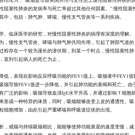
性阻塞性肺炎的发病率与死亡率超过其他任何因素。” 慢性阻塞
其中，包括：肺气肿、哮喘、慢性支气管炎等一系列疾病。
学、临床医学的研究，对慢性阻塞性肺炎的病理有深度的理解。
为，慢性支气管炎、哮喘与肺气肿共同作用，引起了肺部气道的
过程存在一个较为漫长的潜伏期，到某一个时点，慢性阻塞性肺
，直到引起病人的死亡为止 。
降低，表现在影响反应呼吸功能的FEV1值上。吸烟者中FEV1值
吸烟导致FEV1值进一步降低，并引起肺功能的衰竭和死亡 。由
有广泛的影响，吸烟导致血清IgE水平升高，并通过影响Ｔ细胞
来形成一种特异的体质，同时，吸烟能够改变上皮的通透性。吸
粒细胞增加，由此引起严重哮喘和呼吸道症状的出现。
析，戒烟与持续吸烟相比，能能够使肺功能衰退的速度变慢，减
，改善肺部通气功能。当然，这些改善受到以前吸烟情况的影