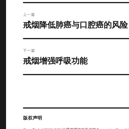
文
上一篇
章
戒烟降低肺癌与口腔癌的风险
上
篇
导
文
航
章：
下一篇
戒烟增强呼吸功能
下
篇
文
章：
版权声明