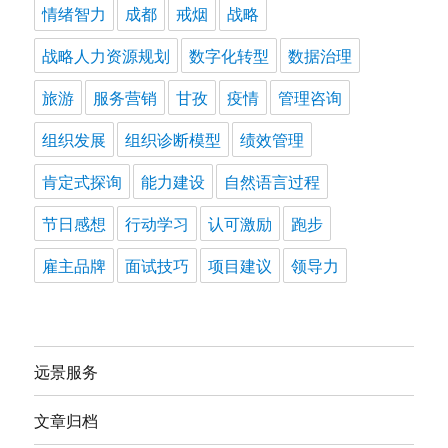
情绪智力
成都
戒烟
战略
战略人力资源规划
数字化转型
数据治理
旅游
服务营销
甘孜
疫情
管理咨询
组织发展
组织诊断模型
绩效管理
肯定式探询
能力建设
自然语言过程
节日感想
行动学习
认可激励
跑步
雇主品牌
面试技巧
项目建议
领导力
远景服务
文章归档