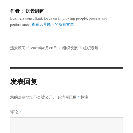
作者：
远景顾问
Business consultant, focus on improving people, process and
performance.
查看远景顾问的所有文章
作
发
分
标
远景顾问
2021年2月26日
组织发展
组织发展
者
布
类
签
于
发表回复
您的邮箱地址不会被公开。
必填项已用
*
标注
评论
*