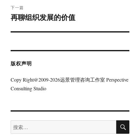
航
章：
下一篇
再聊组织发展的价值
下
篇
文
章：
版权声明
Copy Right@2009-2026远景管理咨询工作室 Perspective
Consulting Studio
搜
搜
索
索：