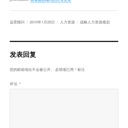
作
发
分
标
远景顾问
2010年1月25日
人力资源
战略人力资源规划
者
布
类
签
于
发表回复
您的邮箱地址不会被公开。
必填项已用
*
标注
评论
*