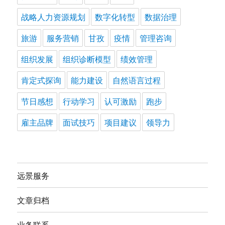
战略人力资源规划
数字化转型
数据治理
旅游
服务营销
甘孜
疫情
管理咨询
组织发展
组织诊断模型
绩效管理
肯定式探询
能力建设
自然语言过程
节日感想
行动学习
认可激励
跑步
雇主品牌
面试技巧
项目建议
领导力
远景服务
文章归档
业务联系