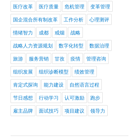
医疗改革
医疗质量
危机管理
变革管理
国企混合所有制改革
工作分析
心理测评
情绪智力
成都
戒烟
战略
战略人力资源规划
数字化转型
数据治理
旅游
服务营销
甘孜
疫情
管理咨询
组织发展
组织诊断模型
绩效管理
肯定式探询
能力建设
自然语言过程
节日感想
行动学习
认可激励
跑步
雇主品牌
面试技巧
项目建议
领导力