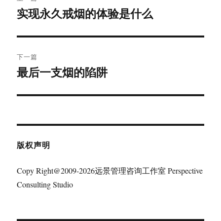
章
实现永久戒烟的体验是什么
上
篇
导
文
航
章：
下一篇
最后一支烟的陷阱
下
篇
文
章：
版权声明
Copy Right@2009-2026远景管理咨询工作室 Perspective
Consulting Studio