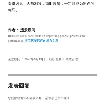
关键因素，因势利导，审时度势，一定能成为出色的
领导。
作者：
远景顾问
Business consultant, focus on improving people, process and
performance.
查看远景顾问的所有文章
作
发
分
标
远景顾问
2021年8月19日
组织发展
绩效管理
者
布
类
签
于
发表回复
您的邮箱地址不会被公开。
必填项已用
*
标注