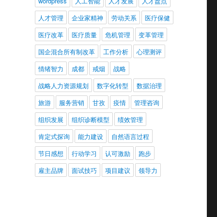
wordpress
人工智能
人才发展
人才盘点
人才管理
企业家精神
劳动关系
医疗保健
医疗改革
医疗质量
危机管理
变革管理
国企混合所有制改革
工作分析
心理测评
情绪智力
成都
戒烟
战略
战略人力资源规划
数字化转型
数据治理
旅游
服务营销
甘孜
疫情
管理咨询
组织发展
组织诊断模型
绩效管理
肯定式探询
能力建设
自然语言过程
节日感想
行动学习
认可激励
跑步
雇主品牌
面试技巧
项目建议
领导力