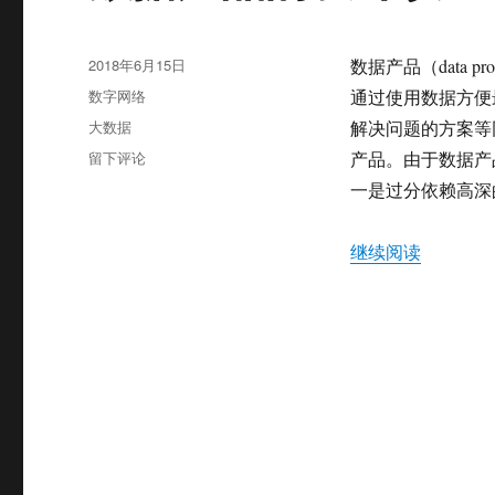
发
2018年6月15日
数据产品（data
布
分
数字网络
通过使用数据方便
于
类
标
大数据
解决问题的方案等
签
于
留下评论
产品。由于数据产
数
一是过分依赖高深
据
产
品
“数据产
继续阅读
的
设
计
误
区