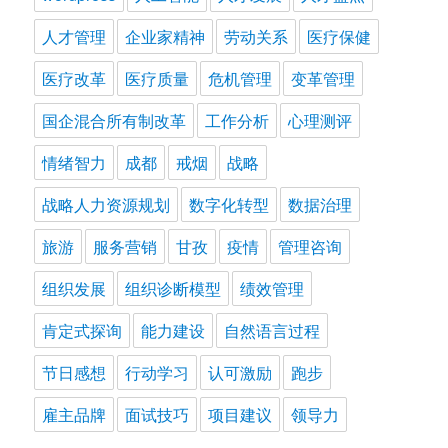
人才管理
企业家精神
劳动关系
医疗保健
医疗改革
医疗质量
危机管理
变革管理
国企混合所有制改革
工作分析
心理测评
情绪智力
成都
戒烟
战略
战略人力资源规划
数字化转型
数据治理
旅游
服务营销
甘孜
疫情
管理咨询
组织发展
组织诊断模型
绩效管理
肯定式探询
能力建设
自然语言过程
节日感想
行动学习
认可激励
跑步
雇主品牌
面试技巧
项目建议
领导力