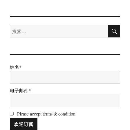
布
类
签
Google
于
人
工
智
搜
能
搜
索
模
索：
型
Gemini
使
用
感
姓名*
受
电子邮件*
Please accept terms & condition