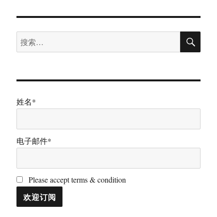
于
方
程
模
搜
型
搜
索
(Structure
索：
Equation
Modeling)
在
管
理
姓名*
研
究
中
的
电子邮件*
运
用
Please accept terms & condition