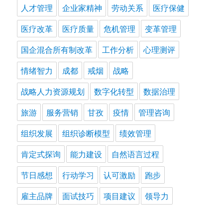
人才管理
企业家精神
劳动关系
医疗保健
医疗改革
医疗质量
危机管理
变革管理
国企混合所有制改革
工作分析
心理测评
情绪智力
成都
戒烟
战略
战略人力资源规划
数字化转型
数据治理
旅游
服务营销
甘孜
疫情
管理咨询
组织发展
组织诊断模型
绩效管理
肯定式探询
能力建设
自然语言过程
节日感想
行动学习
认可激励
跑步
雇主品牌
面试技巧
项目建议
领导力