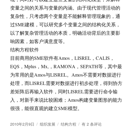
变量之间的关系与变量的内涵。由于现代管理活动的
复杂性，只考虑两个变量是不能解释管理现象的，通
过SME建模，可以研究多个变量之间的结构化关系，
以了解复杂管理活动的本质，明确活动背后的主要影
响因素，如客户满意度等。
结构方程软件
目前商用的SME软件有Amos，LISREL，CALIS，
EQS，Mplus，Mx,，RAMONA，SEPATH等，其中最
为常用的是Amos与LISREL。Amos不需要对数据进行
处理，而LISREL需要对数据进行初步处理，得到协方
差矩阵后再输入软件，同时LISREL需要进行命令输
入，对新手来说比较困难；Amos构建变量图形的能力
很强，能很直观的建立SME模型。
发
分
标
结
2010年2月9日
组织发展
结构方程
有 2 条评论
布
类
签
构