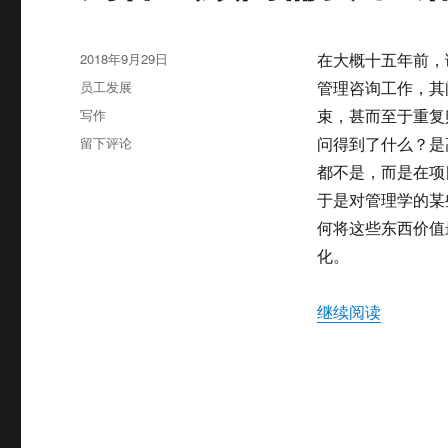
发
2018年9月29日
在大概十五年前，
布
分
员工发展
管理咨询工作，其
于
类
标
写作
束，甚而至于重复
签
于
留下评论
问得到了什么？是
为
都不是，而是在项
什
于是对管理学的某
么
顾
何将这些东西价值
问
化。
需
要
不
“为什么
继续阅读
断
的
写
作