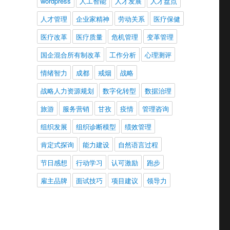
wordpress
人工智能
人才发展
人才盘点
人才管理
企业家精神
劳动关系
医疗保健
医疗改革
医疗质量
危机管理
变革管理
国企混合所有制改革
工作分析
心理测评
情绪智力
成都
戒烟
战略
战略人力资源规划
数字化转型
数据治理
旅游
服务营销
甘孜
疫情
管理咨询
组织发展
组织诊断模型
绩效管理
肯定式探询
能力建设
自然语言过程
节日感想
行动学习
认可激励
跑步
雇主品牌
面试技巧
项目建议
领导力