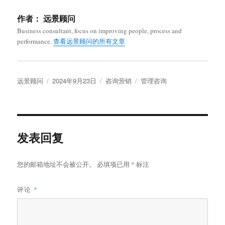
作者：
远景顾问
Business consultant, focus on improving people, process and
performance.
查看远景顾问的所有文章
作
发
分
标
远景顾问
2024年9月23日
咨询营销
管理咨询
者
布
类
签
于
发表回复
您的邮箱地址不会被公开。
必填项已用
*
标注
评论
*