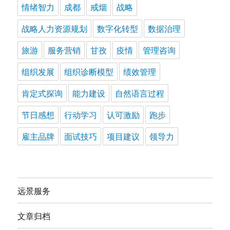
情绪智力
成都
戒烟
战略
战略人力资源规划
数字化转型
数据治理
旅游
服务营销
甘孜
疫情
管理咨询
组织发展
组织诊断模型
绩效管理
肯定式探询
能力建设
自然语言过程
节日感想
行动学习
认可激励
跑步
雇主品牌
面试技巧
项目建议
领导力
远景服务
文章归档