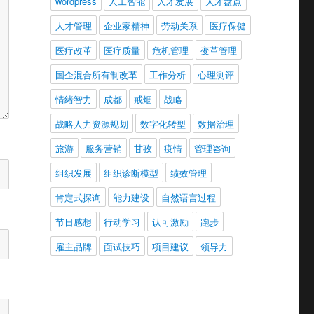
wordpress
人工智能
人才发展
人才盘点
人才管理
企业家精神
劳动关系
医疗保健
医疗改革
医疗质量
危机管理
变革管理
国企混合所有制改革
工作分析
心理测评
情绪智力
成都
戒烟
战略
战略人力资源规划
数字化转型
数据治理
旅游
服务营销
甘孜
疫情
管理咨询
组织发展
组织诊断模型
绩效管理
肯定式探询
能力建设
自然语言过程
节日感想
行动学习
认可激励
跑步
雇主品牌
面试技巧
项目建议
领导力