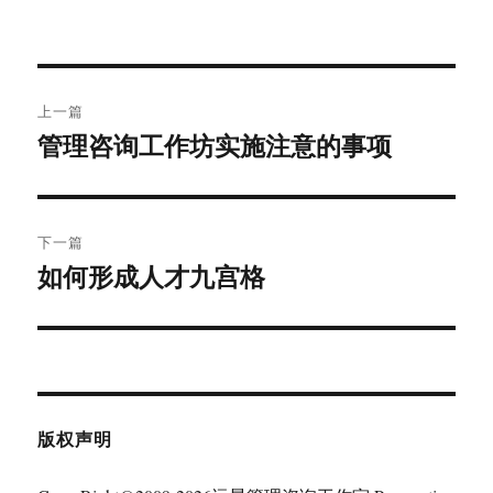
文
上一篇
章
管理咨询工作坊实施注意的事项
上
篇
导
文
航
章：
下一篇
如何形成人才九宫格
下
篇
文
章：
版权声明