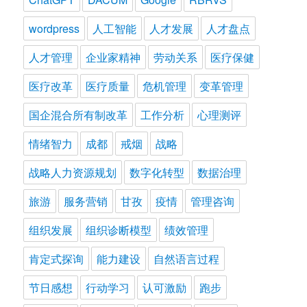
wordpress
人工智能
人才发展
人才盘点
人才管理
企业家精神
劳动关系
医疗保健
医疗改革
医疗质量
危机管理
变革管理
国企混合所有制改革
工作分析
心理测评
情绪智力
成都
戒烟
战略
战略人力资源规划
数字化转型
数据治理
旅游
服务营销
甘孜
疫情
管理咨询
组织发展
组织诊断模型
绩效管理
肯定式探询
能力建设
自然语言过程
节日感想
行动学习
认可激励
跑步