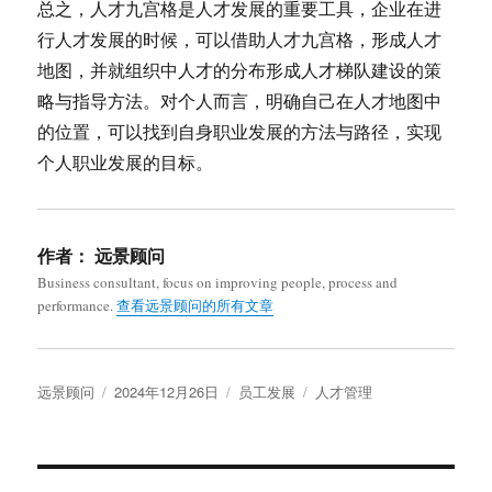
总之，人才九宫格是人才发展的重要工具，企业在进
行人才发展的时候，可以借助人才九宫格，形成人才
地图，并就组织中人才的分布形成人才梯队建设的策
略与指导方法。对个人而言，明确自己在人才地图中
的位置，可以找到自身职业发展的方法与路径，实现
个人职业发展的目标。
作者：
远景顾问
Business consultant, focus on improving people, process and
performance.
查看远景顾问的所有文章
作
发
分
标
远景顾问
2024年12月26日
员工发展
人才管理
者
布
类
签
于