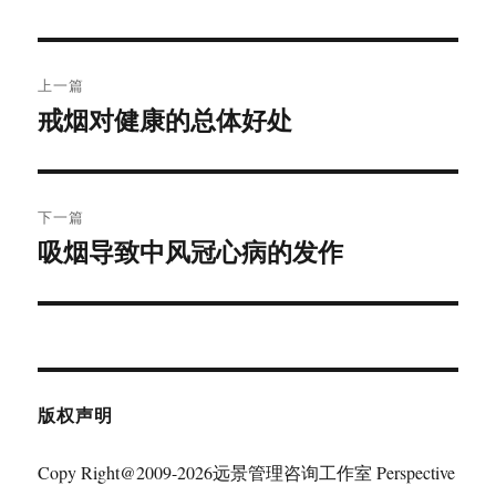
文
上一篇
章
戒烟对健康的总体好处
上
篇
导
文
航
章：
下一篇
吸烟导致中风冠心病的发作
下
篇
文
章：
版权声明
Copy Right@2009-2026远景管理咨询工作室 Perspective