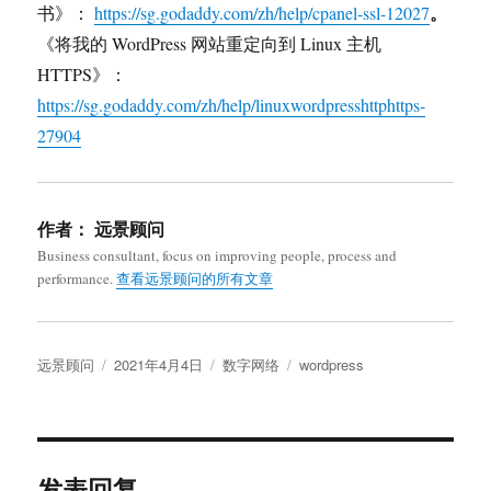
。
书》：
https://sg.godaddy.com/zh/help/cpanel-ssl-12027
《将我的 WordPress 网站重定向到 Linux 主机
HTTPS》：
https://sg.godaddy.com/zh/help/linuxwordpresshttphttps-
27904
作者：
远景顾问
Business consultant, focus on improving people, process and
performance.
查看远景顾问的所有文章
作
发
分
标
远景顾问
2021年4月4日
数字网络
wordpress
者
布
类
签
于
发表回复