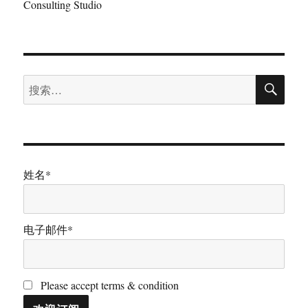
Consulting Studio
搜
搜
索
索：
姓名*
电子邮件*
Please accept terms & condition