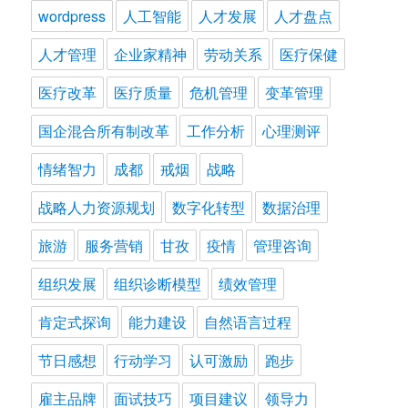
wordpress
人工智能
人才发展
人才盘点
人才管理
企业家精神
劳动关系
医疗保健
医疗改革
医疗质量
危机管理
变革管理
国企混合所有制改革
工作分析
心理测评
情绪智力
成都
戒烟
战略
战略人力资源规划
数字化转型
数据治理
旅游
服务营销
甘孜
疫情
管理咨询
组织发展
组织诊断模型
绩效管理
肯定式探询
能力建设
自然语言过程
节日感想
行动学习
认可激励
跑步
雇主品牌
面试技巧
项目建议
领导力