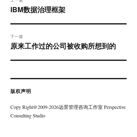
章
IBM数据治理框架
上
篇
导
文
航
章：
下一篇
原来工作过的公司被收购所想到的
下
篇
文
章：
版权声明
Copy Right@2009-2026远景管理咨询工作室 Perspective
Consulting Studio