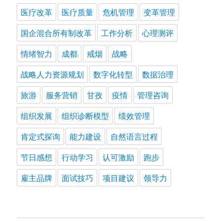
医疗改革
医疗质量
危机管理
变革管理
国企混合所有制改革
工作分析
心理测评
情绪智力
成都
戒烟
战略
战略人力资源规划
数字化转型
数据治理
旅游
服务营销
甘孜
疫情
管理咨询
组织发展
组织诊断模型
绩效管理
肯定式探询
能力建设
自然语言过程
节日感想
行动学习
认可激励
跑步
雇主品牌
面试技巧
项目建议
领导力