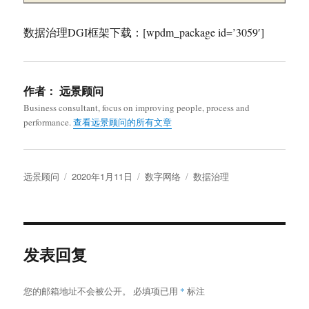
数据治理DGI框架下载：[wpdm_package id=’3059′]
作者：
远景顾问
Business consultant, focus on improving people, process and
performance.
查看远景顾问的所有文章
作
发
分
标
远景顾问
2020年1月11日
数字网络
数据治理
者
布
类
签
于
发表回复
您的邮箱地址不会被公开。
必填项已用
*
标注