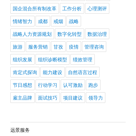
国企混合所有制改革
工作分析
心理测评
情绪智力
成都
戒烟
战略
战略人力资源规划
数字化转型
数据治理
旅游
服务营销
甘孜
疫情
管理咨询
组织发展
组织诊断模型
绩效管理
肯定式探询
能力建设
自然语言过程
节日感想
行动学习
认可激励
跑步
雇主品牌
面试技巧
项目建议
领导力
远景服务