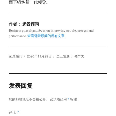
面下锻炼新一代领导。
作者：
远景顾问
Business consultant, focus on improving people, process and
performance.
查看远景顾问的所有文章
作
发
分
标
远景顾问
2020年11月29日
员工发展
领导力
者
布
类
签
于
发表回复
您的邮箱地址不会被公开。
必填项已用
*
标注
评论
*