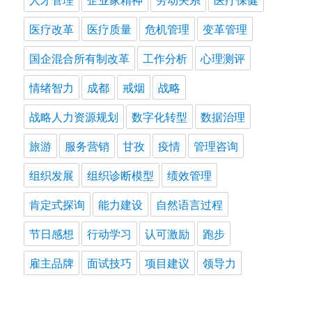
医疗改革
医疗质量
危机管理
变革管理
国企混合所有制改革
工作分析
心理测评
情绪智力
成都
戒烟
战略
战略人力资源规划
数字化转型
数据治理
旅游
服务营销
甘孜
疫情
管理咨询
组织发展
组织诊断模型
绩效管理
肯定式探询
能力建设
自然语言过程
节日感想
行动学习
认可激励
跑步
雇主品牌
面试技巧
项目建议
领导力