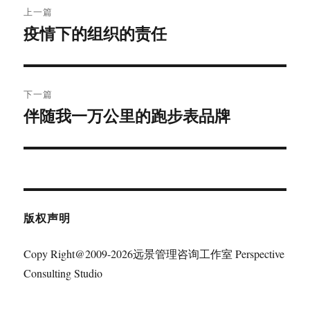
上一篇
章
疫情下的组织的责任
上
篇
导
文
航
章：
下一篇
伴随我一万公里的跑步表品牌
下
篇
文
章：
版权声明
Copy Right@2009-2026远景管理咨询工作室 Perspective
Consulting Studio