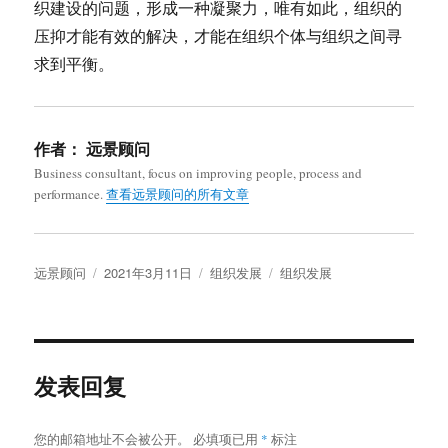
织建设的问题，形成一种凝聚力，唯有如此，组织的
压抑才能有效的解决，才能在组织个体与组织之间寻
求到平衡。
作者：
远景顾问
Business consultant, focus on improving people, process and
performance.
查看远景顾问的所有文章
作
发
分
标
远景顾问
2021年3月11日
组织发展
组织发展
者
布
类
签
于
发表回复
您的邮箱地址不会被公开。
必填项已用
*
标注