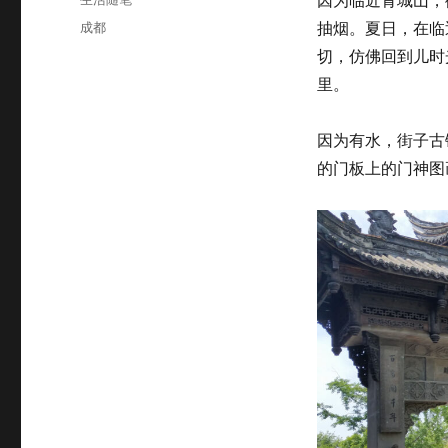
于
类
标
成都
抽烟。夏日，在临
签
切，仿佛回到儿时
里。
因为有水，街子古
的门板上的门神图