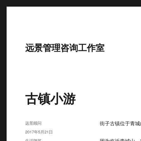
远景管理咨询工作室
古镇小游
作
远景顾问
街子古镇位于青城
者
发
2017年5月21日
布
分
生活随笔
因为临近青城山，