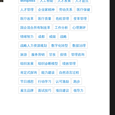
wordpress
人工智能
人才发展
人才盘点
人才管理
企业家精神
劳动关系
医疗保健
医疗改革
医疗质量
危机管理
变革管理
国企混合所有制改革
工作分析
心理测评
情绪智力
成都
戒烟
战略
战略人力资源规划
数字化转型
数据治理
旅游
服务营销
甘孜
疫情
管理咨询
组织发展
组织诊断模型
绩效管理
肯定式探询
能力建设
自然语言过程
节日感想
行动学习
认可激励
跑步
雇主品牌
面试技巧
项目建议
领导力