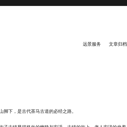
远景服务
文章归档
山脚下，是古代茶马古道的必经之路。
街子古镇显得格外的幽静与安适。古镇的街上，老人安详的坐着