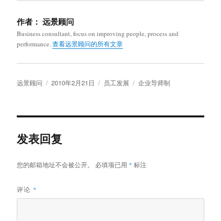
作者：
远景顾问
Business consultant, focus on improving people, process and
performance.
查看远景顾问的所有文章
作
发
分
标
远景顾问
2010年2月21日
员工发展
企业导师制
者
布
类
签
于
发表回复
您的邮箱地址不会被公开。
必填项已用
*
标注
评论
*