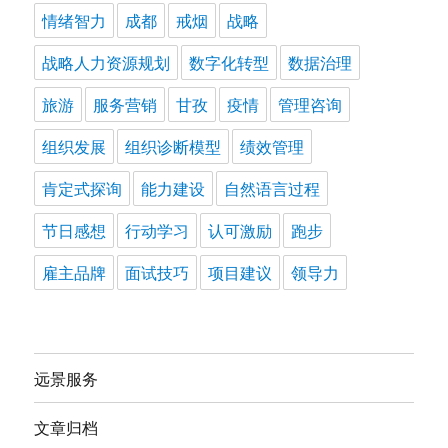
情绪智力
成都
戒烟
战略
战略人力资源规划
数字化转型
数据治理
旅游
服务营销
甘孜
疫情
管理咨询
组织发展
组织诊断模型
绩效管理
肯定式探询
能力建设
自然语言过程
节日感想
行动学习
认可激励
跑步
雇主品牌
面试技巧
项目建议
领导力
远景服务
文章归档