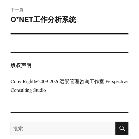
航
章：
下一篇
O*NET工作分析系统
下
篇
文
章：
版权声明
Copy Right@2009-2026远景管理咨询工作室 Perspective
Consulting Studio
搜
搜
索
索：