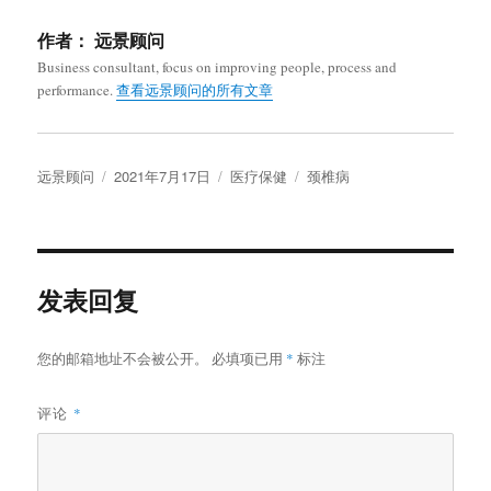
作者：
远景顾问
Business consultant, focus on improving people, process and
performance.
查看远景顾问的所有文章
作
发
分
标
远景顾问
2021年7月17日
医疗保健
颈椎病
者
布
类
签
于
发表回复
您的邮箱地址不会被公开。
必填项已用
*
标注
评论
*