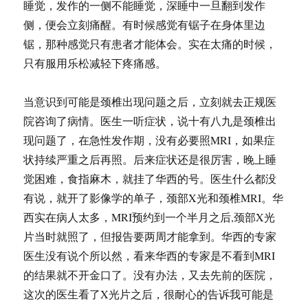
睡觉，发作的一侧不能睡觉，深睡中一旦翻到发作
侧，便会立刻痛醒。有时候感觉有锯子在身体里边
锯，那种感觉只有患者才能体会。实在太痛的时候，
只有服用乐松减轻下疼痛感。
当意识到可能是颈椎出现问题之后，立刻就去正规医
院咨询了病情。医生一听症状，说十有八九是颈椎出
现问题了，在急性发作期，没有必要照MRI，如果症
状持续严重之后再照。后来症状还是很厉害，晚上睡
觉困难，食指麻木，就挂了华西的号。医生什么都没
有说，就开了影像学的单子，颈部X光和颈椎MRI。华
西实在病人太多，MRI预约到一个半月之后,颈部X光
片当时就照了，但报告要两周才能拿到。华西的专家
医生没有说个所以然，看来华西的专家是不看到MRI
的结果就不开金口了。没有办法，又去先前的医院，
这次的医生看了X光片之后，很耐心的告诉我可能是