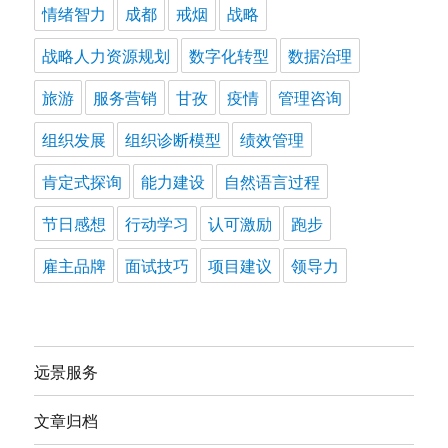
情绪智力
成都
戒烟
战略
战略人力资源规划
数字化转型
数据治理
旅游
服务营销
甘孜
疫情
管理咨询
组织发展
组织诊断模型
绩效管理
肯定式探询
能力建设
自然语言过程
节日感想
行动学习
认可激励
跑步
雇主品牌
面试技巧
项目建议
领导力
远景服务
文章归档