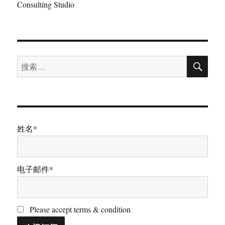
Consulting Studio
搜
搜
索
索：
姓名*
电子邮件*
Please accept terms & condition