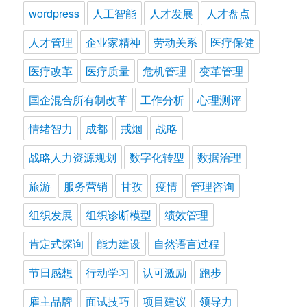
wordpress
人工智能
人才发展
人才盘点
人才管理
企业家精神
劳动关系
医疗保健
医疗改革
医疗质量
危机管理
变革管理
国企混合所有制改革
工作分析
心理测评
情绪智力
成都
戒烟
战略
战略人力资源规划
数字化转型
数据治理
旅游
服务营销
甘孜
疫情
管理咨询
组织发展
组织诊断模型
绩效管理
肯定式探询
能力建设
自然语言过程
节日感想
行动学习
认可激励
跑步
雇主品牌
面试技巧
项目建议
领导力