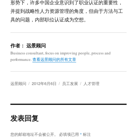
形势下，许多中国企业意识到了职业认证的重要性，
并提到战略性人力资源管理的角度，但由于方法与工
具的问题，内部职位认证成为空想。
作者：
远景顾问
Business consultant, focus on improving people, process and
performance.
查看远景顾问的所有文章
作
发
分
标
远景顾问
2012年6月6日
员工发展
人才管理
者
布
类
签
于
发表回复
您的邮箱地址不会被公开。
必填项已用
*
标注