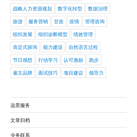
战略人力资源规划
数字化转型
数据治理
旅游
服务营销
甘孜
疫情
管理咨询
组织发展
组织诊断模型
绩效管理
肯定式探询
能力建设
自然语言过程
节日感想
行动学习
认可激励
跑步
雇主品牌
面试技巧
项目建议
领导力
远景服务
文章归档
业务联系