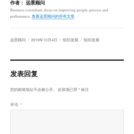
作者：
远景顾问
Business consultant, focus on improving people, process and
performance.
查看远景顾问的所有文章
作
发
分
标
远景顾问
2019年10月4日
组织发展
组织发展
者
布
类
签
于
发表回复
您的邮箱地址不会被公开。
必填项已用
*
标注
评论
*